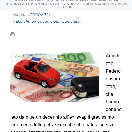
DOVEROSE SANZIONI,NON SI STRONCHERA’ FENOMENO CHE
INTERESSA 15 MILIONI DI UTENTI E GIRO AFFARI DI OLTRE 1 MILIARDO
DI EURO.
Inserito il
21/07/2014
In
Banche e Assicurazioni
,
Comunicati
Adusb
ef e
Federc
onsum
atori,
che
hanno
denunc
iato da oltre un decennio all’ex Isvap il gravissimo
fenomeno delle polizze occulte abbinate a servizi