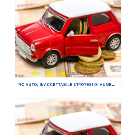
RC AUTO: INACCETTABILE L’IPOTESI DI AUMENTO DELL’ALIQUOTA SULLE POLIZZE INFORTUNIO CONDUCENTE COLLEGATE ALLA RC AUTO.