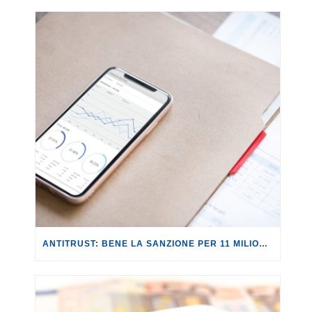
ANTITRUST: BENE LA SANZIONE PER 11 MILIONI A REVOLUT PER PUBBLICITÀ INGANNEVOLE.