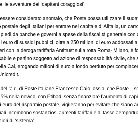
e le avventure dei ‘capitani coraggiosi’.
ssere considerato anomalo, che Poste possa utilizzare il suda
 postale degli italiani per entrare nel capitale di Alitalia, un car
 piedi da banche e governi a spese della fiscalità generale con o
di euro di sussidi pubblici, oltre a 250 milioni di euro addossati a
i con la deroga tariffaria Antitrust sulla rotta Roma- Milano, è fo
abile e perfino soggetto ad azione di responsabilità civile, che 
 della Cai, erogando milioni di euro a fondo perduto per compiac
nicredit.
ell’a.d. di Poste italiane Francesco Caio, ossia che Poste – 
 un 5% nella newco con Etihad senza finanziare l'aumento di capi
i euro del risparmio postale, vigileranno per evitare che siano 
uali incombono sostanziosi aumenti tariffari e di tasse aeroportua
eri di ‘sistema’.