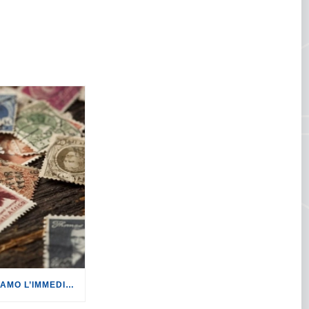
POSTE ITALIANE: CHIEDIAMO L’IMMEDIATO RITIRO DEL FRANCOBOLLO DEDICATO A ITALO FOSCHI.