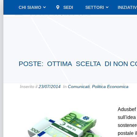
CHI SIAMO
SEDI
SETTORI
INIZIATI
POSTE: OTTIMA SCELTA DI NON COP
Inserito il
23/07/2014
In
Comunicati
,
Politica Economica
Adusbef 
sull'idea
sostenere
postale i