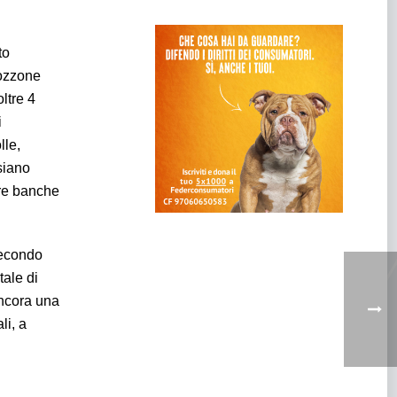
to
rozzone
ltre 4
i
lle,
siano
ere banche
secondo
tale di
ancora una
li, a