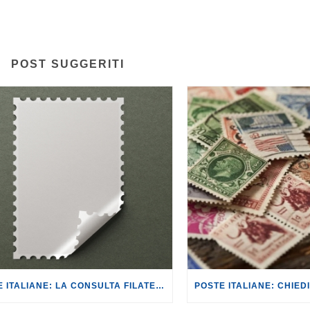
POST SUGGERITI
POSTE ITALIANE: LA CONSULTA FILATELICA SCAVALCATA NELLA DECISIONE DI EMETTERE IL FRANCOBOLLO DEDICATO AL FASCISTA ITALO FOSCHI.