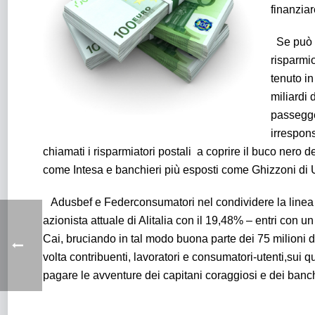
finanziar
Se può e
risparmio
tenuto in
miliardi 
passegger
irrespons
chiamati i risparmiatori postali a coprire il buco nero
come Intesa e banchieri più esposti come Ghizzoni di U
Adusbef e Federconsumatori nel condividere la linea d
azionista attuale di Alitalia con il 19,48% – entri con
Cai, bruciando in tal modo buona parte dei 75 milioni d
volta contribuenti, lavoratori e consumatori-utenti,sui q
pagare le avventure dei capitani coraggiosi e dei banchi