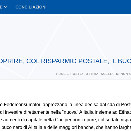
VE
CONCILIAZIONI
RIRE, COL RISPARMIO POSTALE, IL BUCO
HOME
»
POSTE: OTTIMA SCELTA DI NON CO
e Federconsumatori apprezzano la linea decisa dal cda di Poste
 di investire direttamente nella "nuova" Alitalia insieme ad Etih
 aumenti di capitale nella Cai, per non coprire, col sudato risp
l buco nero di Alitalia e delle maggiori banche, che hanno largh