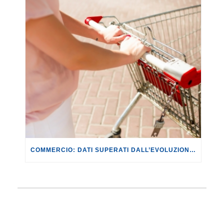
COMMERCIO: DATI SUPERATI DALL’EVOLUZIONE DEI FATTI. CON IL CONFLITTO IN MEDIO ORIENTE SI RISCHIANO RIPERCUSSIONI PER LE FAMIGLIE DI +649,64 EURO ANNUI.