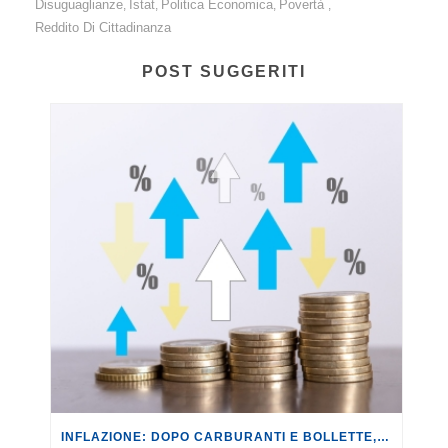
Disuguaglianze
Istat
Politica Economica
Povertà
,
,
,
,
Reddito Di Cittadinanza
POST SUGGERITI
INFLAZIONE: DOPO CARBURANTI E BOLLETTE, GLI EFFETTI DEL CONFLITTO INIZIANO A FARSI SENTIRE SUI PREZZI.