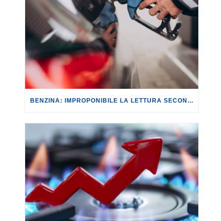
BENZINA: IMPROPONIBILE LA LETTURA SECONDO CUI PROROGARE IL TAGLIO DELLE ACCISE SIGNIFICA TASSARE TUTTI I CITTADINI.