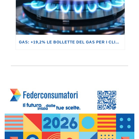
GAS: +19,2% LE BOLLETTE DEL GAS PER I CLIENTI IN SERVIZIO DI VULNERABILITÀ.