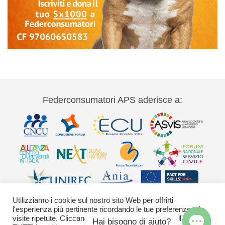
Federconsumatori APS aderisce a:
Utilizziamo i cookie sul nostro sito Web per offrirti
l'esperienza più pertinente ricordando le tue preferenze e le
visite ripetute. Cliccando su "Accetta" acconsenti all'uso di
Hai bisogno di aiuto?