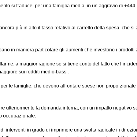
ento si traduce, per una famiglia media, in un aggravio di +444
ncora più in alto il tasso relativo al carrello della spesa, che si 
no in maniera particolare gli aumenti che investono i prodotti a
rme, a maggior ragione se si tiene conto del fatto che l’incid
aggiore sui redditi medio-bassi.
li per le famiglie, che devono affrontare spese non proporzionate 
nere ulteriormente la domanda interna, con un impatto negativo s
o occupazionale.
i interventi in grado di imprimere una svolta radicale in direzio