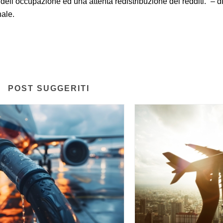
o
dell’occupazione ed una attenta redistribuzione dei redditi.” – d
ale.
POST SUGGERITI