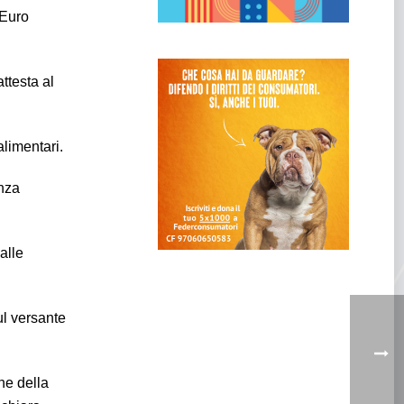
 Euro
attesta al
limentari.
enza
alle
ul versante
ne della