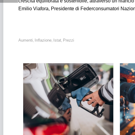
crescita
equilibrata e sostenibile, attraverso un rilanci
Emilio Viafora, Presidente di Federconsumatori Nazion
Aumenti
Inflazione
Istat
Prezzi
,
,
,