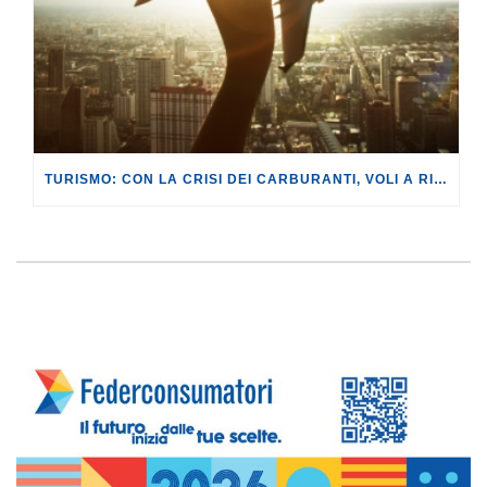
TURISMO: CON LA CRISI DEI CARBURANTI, VOLI A RISCHIO CANCELLAZIONE O RINCARO.