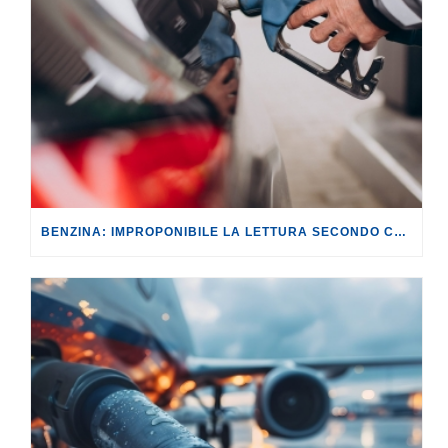
BENZINA: IMPROPONIBILE LA LETTURA SECONDO CUI PROROGARE IL TAGLIO DELLE ACCISE SIGNIFICA TASSARE TUTTI I CITTADINI.