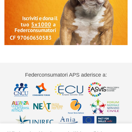
Federconsumatori APS aderisce a: