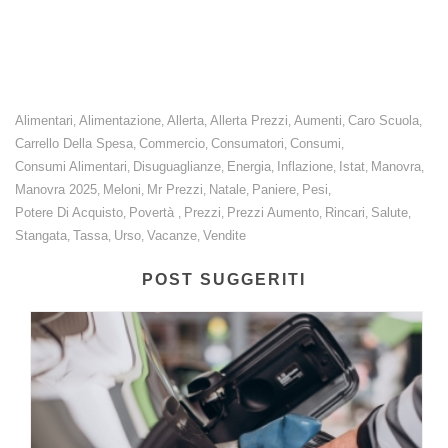
abitazione, acqua elettricità e combustibili.
Alimentari
Alimentazione
Allerta
Allerta Prezzi
Aumenti
Caro Scuola
,
,
,
,
,
,
Carrello Della Spesa
Commercio
Consumatori
Consumi
,
,
,
,
Consumi Alimentari
Disuguaglianze
Energia
Inflazione
Istat
Manovra
,
,
,
,
,
,
Manovra 2025
Meloni
Mr Prezzi
Natale
Paniere
Pesi
,
,
,
,
,
,
Potere Di Acquisto
Povertà
Prezzi
Prezzi Aumento
Rincari
Salute
,
,
,
,
,
,
Stangata
Tassa
Urso
Vacanze
Vendite
,
,
,
,
POST SUGGERITI