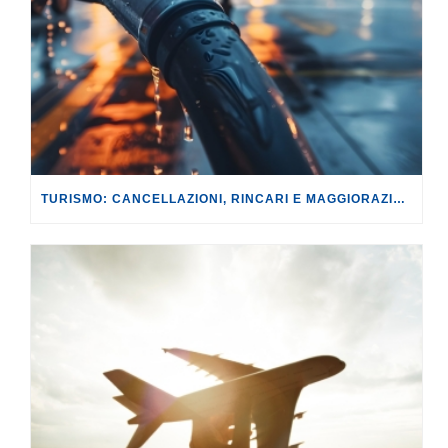
TURISMO: CANCELLAZIONI, RINCARI E MAGGIORAZIONI DI VOLI E PRENOTAZIONI.