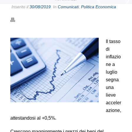
Inserito il
30/08/2019
In
Comunicati
,
Politica Economica
Il tasso
di
inflazio
ne a
luglio
segna
una
lieve
acceler
azione,
attestandosi al +0,5%.
Crescono maggiormente i prezzi dei beni del