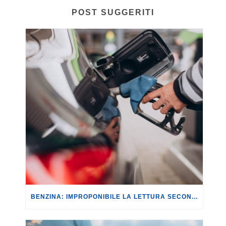
POST SUGGERITI
BENZINA: IMPROPONIBILE LA LETTURA SECONDO CUI PROROGARE IL TAGLIO DELLE ACCISE SIGNIFICA TASSARE TUTTI I CITTADINI.