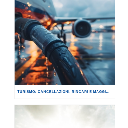
TURISMO: CANCELLAZIONI, RINCARI E MAGGIORAZIONI DI VOLI E PRENOTAZIONI.