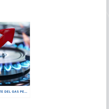
GAS: +19,2% LE BOLLETTE DEL GAS PER I CLIENTI IN SERVIZIO DI VULNERABILITÀ.