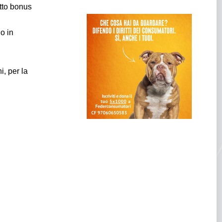
etto bonus
o in
i, per la