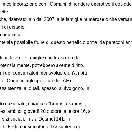
, in collaborazione con i Comuni, di rendere operativo il cosidd
lette
he, riservato, sin dal 2007, alle famiglie numerose o che versan
i di disagio
 economico.
e sia possibile fruire di questo beneficio ormai da parecchi ann
 un terzo, le famiglie che fruiscono del
otenzialmente, potrebbero averne diritto.
ni dei consumatori, per svolgere un'ampia
li dei Comuni, agli operatori di CAF e
assistenza, ai quali, spesso, si rivolgono, in
to nazionale, chiamato “Bonus a sapersi”,
uest'ambito, giovedì 20 ottobre, alle ore 16, a
vizi sociali, in via Dusmet 141, in
 la Federconsumatori e l'Assoutenti di