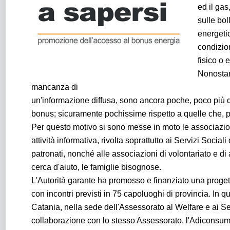
ed il gas
sulle bol
energetic
condizion
fisico o
Nonostant
mancanza di
un'informazione diffusa, sono ancora poche, poco più di
bonus; sicuramente pochissime rispetto a quelle che, p
Per questo motivo si sono messe in moto le associazio
attività informativa, rivolta soprattutto ai Servizi Socia
patronati, nonché alle associazioni di volontariato e di 
cerca d'aiuto, le famiglie bisognose.
L'Autorità garante ha promosso e finanziato una proget
con incontri previsti in 75 capoluoghi di provincia. In q
Catania, nella sede dell'Assessorato al Welfare e ai Ser
collaborazione con lo stesso Assessorato, l'Adiconsum,