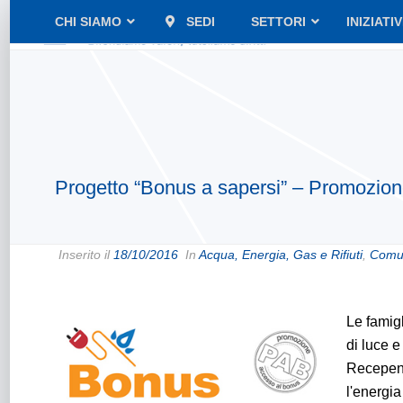
CHI SIAMO
SEDI
SETTORI
INIZIATI
Progetto “Bonus a sapersi” – Promozione
Inserito il
18/10/2016
In
Acqua, Energia, Gas e Rifiuti
,
Comun
Le famig
di luce e
Recependo
l'energia