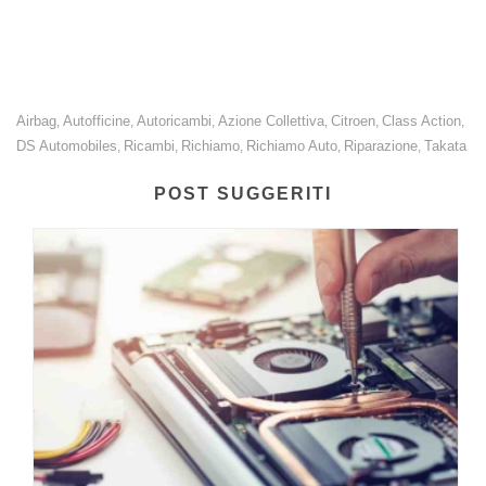
per fornire chiarimenti e necessarie forme di ristoro.
Airbag
Autofficine
Autoricambi
Azione Collettiva
Citroen
Class Action
,
,
,
,
,
,
DS Automobiles
Ricambi
Richiamo
Richiamo Auto
Riparazione
Takata
,
,
,
,
,
POST SUGGERITI