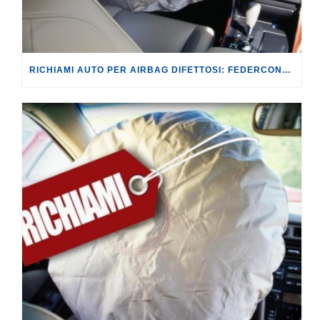
RICHIAMI AUTO PER AIRBAG DIFETTOSI: FEDERCONSUMATORI DENUNCIA I DISAGI DEGLI AUTOMOBILISTI COINVOLTI, TRA L’IMPOSSIBILITÀ DI UTILIZZARE L’AUTO E I RISARCIMENTI NEGATI.