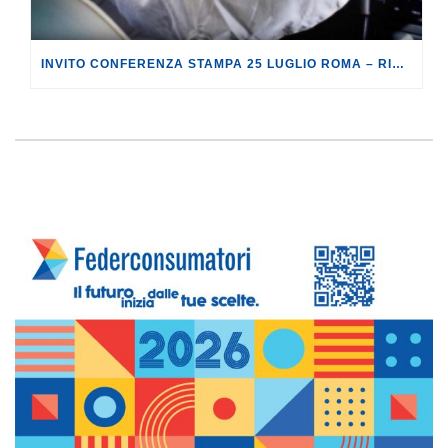
INVITO CONFERENZA STAMPA 25 LUGLIO ROMA – RICHIAMI AIRBAG: L’ODISSEA DEGLI AUTOMOBILISTI COINVOLTI, TRA L’IMPOSSIBILITÀ DI UTILIZZARE L’AUTO E I RISARCIMENTI NEGATI.