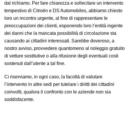
dal richiamo. Per fare chiarezza e sollecitare un intervento
tempestivo di Citroën e DS Automobiles, abbiamo chiesto
loro un incontro urgente, al fine di rappresentare le
preoccupazioni dei clienti, esponendo loro l’entità ingente
dei danni che la mancata possibilità di circolazione sta
causando ai cittadini interessati. Sarebbe doveroso, a
nostro avviso, provvedere quantomeno al noleggio gratuito
di vetture sostitutive o alla rifusione degli eventuali costi
sostenuti dall’utente a tal fine.
Ci riserviamo, in ogni caso, la facoltà di valutare
l’intervento in altre sedi per tutelare i diritti dei cittadini
coinvolti, qualora il confronto con le aziende non sia
soddisfacente.
Richiamo auto Citroën e DS Automobiles: in pochi giorni son
pervenute centinaia di segnalazioni dai cittadini allarmati per la
propria sicurezza. Chiediamo un incontro urgente con le aziende