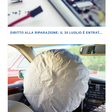
DIRITTO ALLA RIPARAZIONE: IL 30 LUGLIO È ENTRATA IN VIGORE LA NUOVA NORMA UE SULLE RIPARAZIONI CHE FARÀ BENE ALL’AMBIENTE E AL PORTAFOGLI DEI CONSUMATORI.