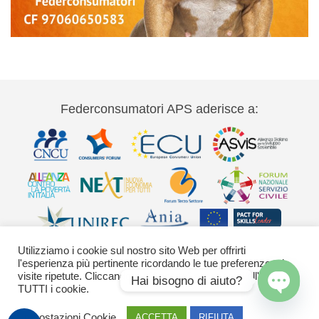
Federconsumatori APS aderisce a:
Utilizziamo i cookie sul nostro sito Web per offrirti
l'esperienza più pertinente ricordando le tue preferenze e le
visite ripetute. Cliccando su "Accetta" acconsenti all'uso di
Hai bisogno di aiuto?
TUTTI i cookie.
Via Palestro 11 00185 Roma - tel 06
Open
Impostazioni Cookie
ACCETTA
RIFIUTA
chaty
42020755-9 federconsumatori@federconsumatori.it Ufficio stampa tel: 06