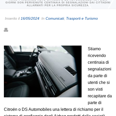
GIORNI SON PERVENUTE CENTINAIA DI SEGNALAZIONI DAI CITTADINI
ALLARMATI PER LA PROPRIA SICUREZZA.
Inserito il
16/05/2024
In
Comunicati
,
Trasporti e Turismo
Stiamo
ricevendo
centinaia di
segnalazioni
da parte di
utenti che si
son visti
recapitare da
parte di
Citroën o DS Automobiles una lettera di richiamo per il