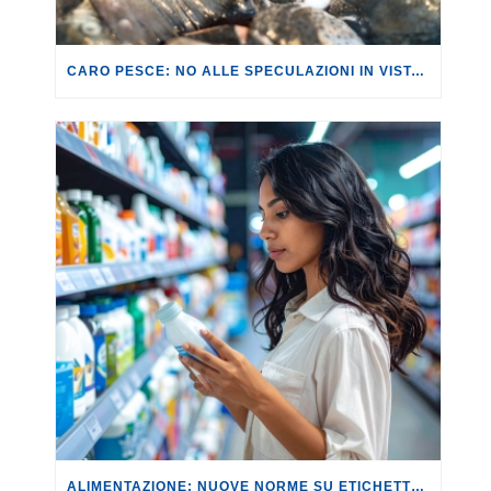
CARO PESCE: NO ALLE SPECULAZIONI IN VISTA DEL CENONE.
ALIMENTAZIONE: NUOVE NORME SU ETICHETTE E DENOMINAZIONI, MA SERVONO SCELTE PIÙ CORAGGIOSE.