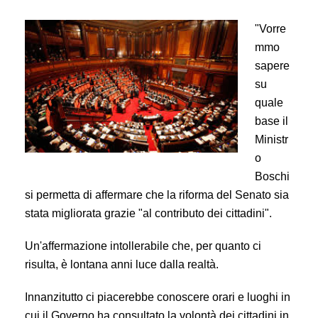
"Vorre
mmo
sapere
su
quale
base il
Ministr
o
Boschi
si permetta di affermare che la riforma del Senato sia
stata migliorata grazie "al contributo dei cittadini".
Un'affermazione intollerabile che, per quanto ci
risulta, è lontana anni luce dalla realtà.
Innanzitutto ci piacerebbe conoscere orari e luoghi in
cui il Governo ha consultato la volontà dei cittadini in