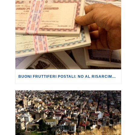
BUONI FRUTTIFERI POSTALI: NO AL RISARCIMENTO PER I BUONI PRESCRITTI ANCHE IN MANCANZA DI UNA CORRETTA INFORMAZIONE DA PARTE DI POSTE.