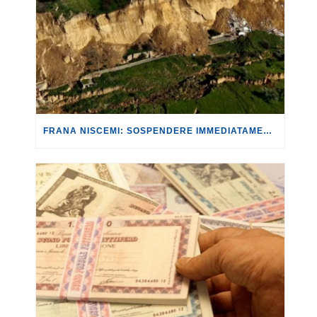
FRANA NISCEMI: SOSPENDERE IMMEDIATAMENTE NON SOLO LE RATE DEI MUTUI, MA ANCHE PAGAMENTI DI UTENZE E TASSE PER LE ABITAZIONI INAGIBILI O DISTRUTTE.