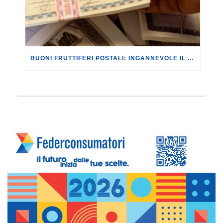
BUONI FRUTTIFERI POSTALI: INGANNEVOLE IL COMPORTAMENTO DI POSTE ITALIANE SUI BUONI POSTALI A TERMINE DICHIARATI PRESCRITTI.