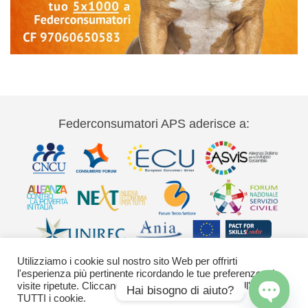
Federconsumatori APS aderisce a:
Utilizziamo i cookie sul nostro sito Web per offrirti
l'esperienza più pertinente ricordando le tue preferenze e le
visite ripetute. Cliccando su "Accetta" acconsenti all'uso di
Hai bisogno di aiuto?
TUTTI i cookie.
Via Palestro 11 00185 Roma - tel 06