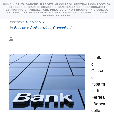
HOME
»
SALVA BANCHE: ILLEGITTIMI COLLEGI ARBITRALI COMPOSTI DA
STESSI FIDUCIARI DI CONSOB E BANKITALIA CORRESPONSABILI
ESPROPRIO CRIMINALE, CHE PREGIUDICANO I RICORSI IN GIUDIZIO.
TRUFFATI CHE HANNO SUBITO DANNI,STIANO ALLA LARGA DA TALE
ULTERIORE BEFFA.
Inserito il
16/01/2016
In
Banche e Assicurazioni
,
Comunicati
I truffati
di
Cassa
di
risparm
io di
Ferrara
, Banca
delle