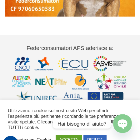
Federconsumatori APS aderisce a:
Utilizziamo i cookie sul nostro sito Web per offrirti
l'esperienza più pertinente ricordando le tue preferenze e le
visite ripetute. Cliccando su "Accetta" acconsenti all'uso di
Hai bisogno di aiuto?
TUTTI i cookie.
Via Palestro 11 00185 Roma - tel 06
Open
Impostazioni Cookie
ACCETTA
RIFIUTA
42020755-9 federconsumatori@federconsumatori.it Ufficio stampa tel: 06