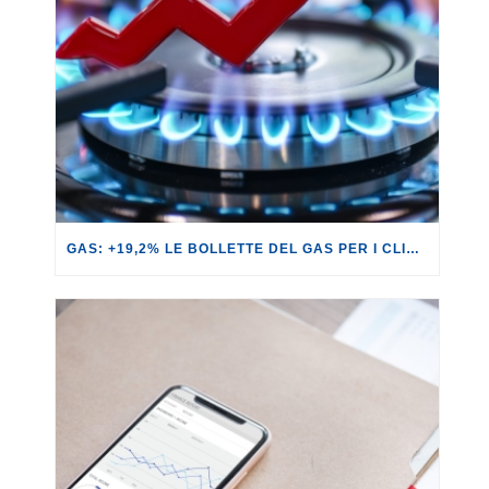
GAS: +19,2% LE BOLLETTE DEL GAS PER I CLIENTI IN SERVIZIO DI VULNERABILITÀ.