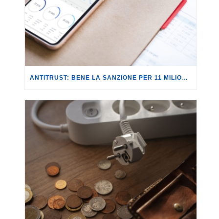
ANTITRUST: BENE LA SANZIONE PER 11 MILIONI A REVOLUT PER PUBBLICITÀ INGANNEVOLE.