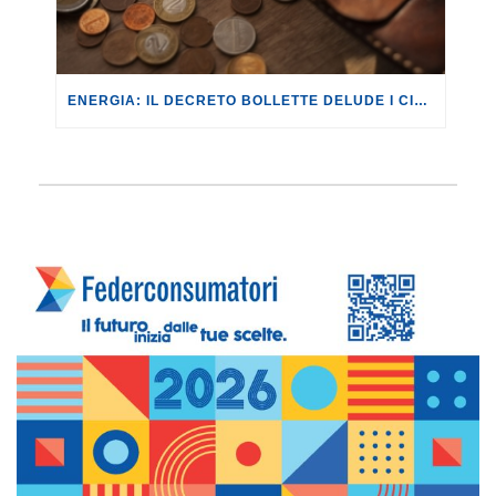
ENERGIA: IL DECRETO BOLLETTE DELUDE I CITTADINI, ANCHE NELLA SUA CONVERSIONE IN LEGGE.