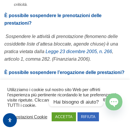
criticità.
È possibile sospendere le prenotazioni delle
prestazioni?
Sospendere le attività di prenotazione (fenomeno delle
cosiddette liste d’attesa bloccate, agende chiuse) è una
pratica vietata dalla
Legge 23 dicembre 2005, n. 266
,
articolo 1, comma 282. (Finanziaria 2006).
È possibile sospendere l’erogazione delle prestazioni?
È possibile, in via del tutto eccezionale e nel rispetto di
Utilizziamo i cookie sul nostro sito Web per offrirti
alcune regole, nel caso in cui la sospensione riguardi
l'esperienza più pertinente ricordando le tue preferenze e le
visite ripetute. Cliccando su "Accetta" acconsenti all'uso di
l’erogazione totale di una certa prestazione in una singola
Hai bisogno di aiuto?
TUTTI i cookie.
struttura, cioè non ci siano altre risorse che continuano ad
Open
erogare tale prestazione garantendo così il servizio.
Impostazioni Cookie
ACCETTA
RIFIUTA
chaty
Le sospensioni delle prestazioni, indicate al paragrafo 3.1