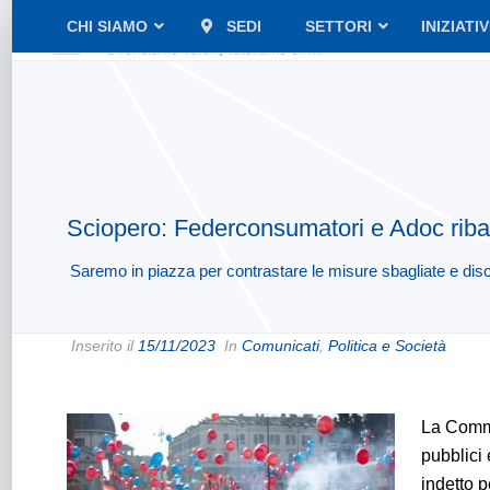
CHI SIAMO
SEDI
SETTORI
INIZIATI
Sciopero: Federconsumatori e Adoc ribad
Saremo in piazza per contrastare le misure sbagliate e dis
Inserito il
15/11/2023
In
Comunicati
,
Politica e Società
La Commis
pubblici 
indetto 