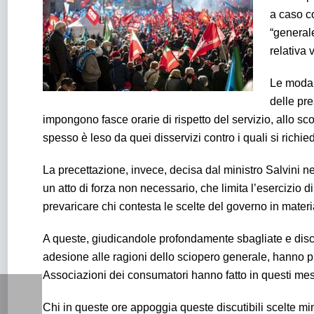
a caso co
“generale
relativa 
Le modali
delle pre
impongono fasce orarie di rispetto del servizio, allo scop
spesso è leso da quei disservizi contro i quali si richi
La precettazione, invece, decisa dal ministro Salvini nei
un atto di forza non necessario, che limita l’esercizio di
prevaricare chi contesta le scelte del governo in materia
A queste, giudicandole profondamente sbagliate e disc
adesione alle ragioni dello sciopero generale, hanno pr
Associazioni dei consumatori hanno fatto in questi mesi
Chi in queste ore appoggia queste discutibili scelte min