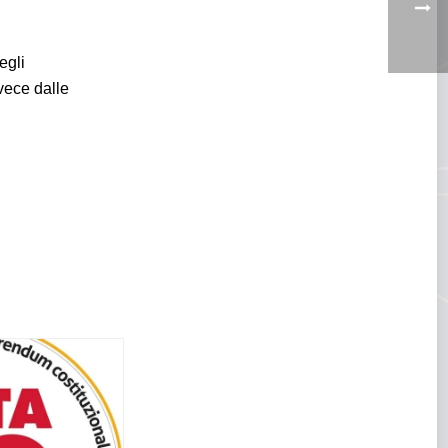
egli
nvece dalle