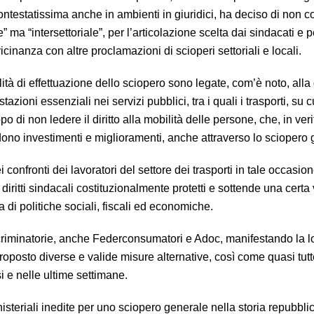
ntestatissima anche in ambienti in giuridici, ha deciso di non c
” ma “intersettoriale”, per l’articolazione scelta dai sindacati e p
vicinanza con altre proclamazioni di scioperi settoriali e locali.
tà di effettuazione dello sciopero sono legate, com’è noto, alla
stazioni essenziali nei servizi pubblici, tra i quali i trasporti, su c
o di non ledere il diritto alla mobilità delle persone, che, in veri
edono investimenti e miglioramenti, anche attraverso lo sciopero 
 confronti dei lavoratori del settore dei trasporti in tale occasi
 diritti sindacali costituzionalmente protetti e sottende una certa
 di politiche sociali, fiscali ed economiche.
riminatorie, anche Federconsumatori e Adoc, manifestando la l
oposto diverse e valide misure alternative, così come quasi tutt
 e nelle ultime settimane.
isteriali inedite per uno sciopero generale nella storia repubbli