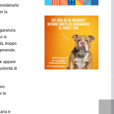
onsiderarlo
er la
 garanzia
ui si
tà, troppo
generale.
one appare
 volontà di
oro
e le
cana e