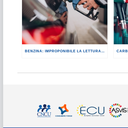
BENZINA: IMPROPONIBILE LA LETTURA SECONDO CUI PROROGARE IL TAGLIO DELLE ACCISE SIGNIFICA TASSARE TUTTI I CITTADINI.