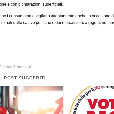
ose e con dichiarazioni superficiali.
no i consumatori e vigilano attentamente anche in occasione d
o minati dalle cattive politiche e dai mercati senza regole, non i
ne l’adesione allo sciopero generale.
Proteste
Sciopero
Uil
,
,
POST SUGGERITI