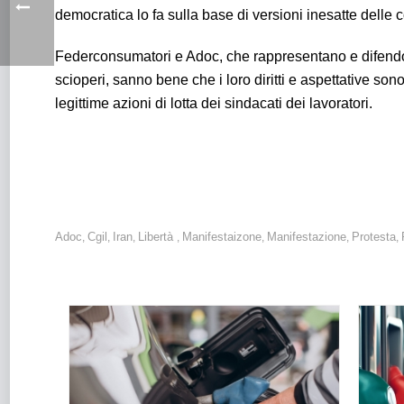
democratica lo fa sulla base di versioni inesatte delle c
Federconsumatori e Adoc, che rappresentano e difendo
scioperi, sanno bene che i loro diritti e aspettative son
legittime azioni di lotta dei sindacati dei lavoratori.
Sciopero: Adoc e Federconsumatori ribadiscono con convinzio
Adoc
Cgil
Iran
Libertà
Manifestaizone
Manifestazione
Protesta
,
,
,
,
,
,
,