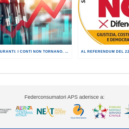
CARBURANTI: I CONTI NON TORNANO. IL TAGLIO DELLE ACCISE ANNULLATO DA AUMENTI FUORI LUOGO.
Federconsumatori APS aderisce a: