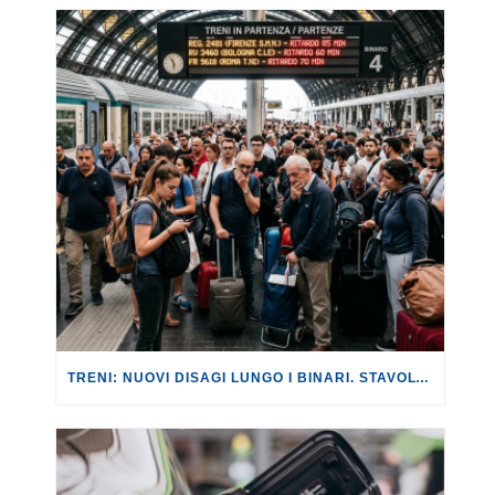
TRENI: NUOVI DISAGI LUNGO I BINARI. STAVOLTA SULLA LINEA AV ROMA-NAPOLI, CON RITARDI FINO A 180 MINUTI.