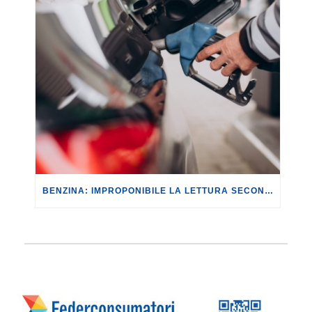
BENZINA: IMPROPONIBILE LA LETTURA SECONDO CUI PROROGARE IL TAGLIO DELLE ACCISE SIGNIFICA TASSARE TUTTI I CITTADINI.