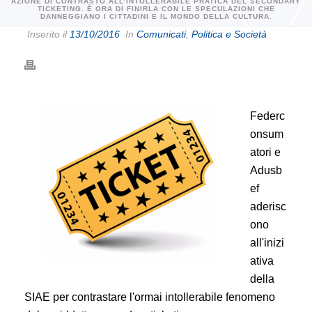
AZIONE DI CONTRASTO ALL’INTOLLERABILE PRATICA DEL SECONDARY
TICKETING. È ORA DI FINIRLA CON LE SPECULAZIONI CHE
DANNEGGIANO I CITTADINI E IL MONDO DELLA CULTURA.
Inserito il
13/10/2016
In
Comunicati
,
Politica e Società
Federc
onsum
atori e
Adusb
ef
aderisc
ono
all'inizi
ativa
della
SIAE per contrastare l'ormai intollerabile fenomeno