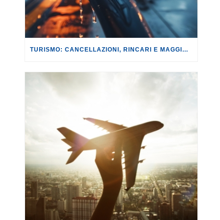
TURISMO: CANCELLAZIONI, RINCARI E MAGGIORAZIONI DI VOLI E PRENOTAZIONI.