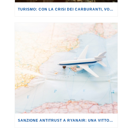
TURISMO: CON LA CRISI DEI CARBURANTI, VOLI A RISCHIO CANCELLAZIONE O RINCARO.
SANZIONE ANTITRUST A RYANAIR: UNA VITTORIA IMPORTANTE PER LA TUTELA DEI CONSUMATORI E DELLA CONCORRENZA.