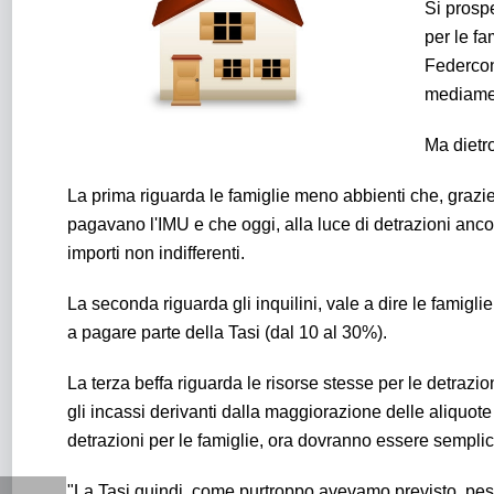
Si prosp
per le f
Federcons
mediame
Ma dietro
La prima riguarda le famiglie meno abbienti che, grazie 
pagavano l'IMU e che oggi, alla luce di detrazioni ancor
importi non indifferenti.
La seconda riguarda gli inquilini, vale a dire le famigli
a pagare parte della Tasi (dal 10 al 30%).
La terza beffa riguarda le risorse stesse per le detraz
gli incassi derivanti dalla maggiorazione delle aliquote
detrazioni per le famiglie, ora dovranno essere semplice
"La Tasi quindi, come purtroppo avevamo previsto, pes