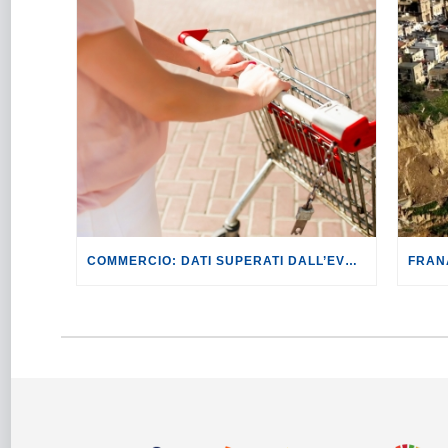
COMMERCIO: DATI SUPERATI DALL’EVOLUZIONE DEI FATTI. CON IL CONFLITTO IN MEDIO ORIENTE SI RISCHIANO RIPERCUSSIONI PER LE FAMIGLIE DI +649,64 EURO ANNUI.