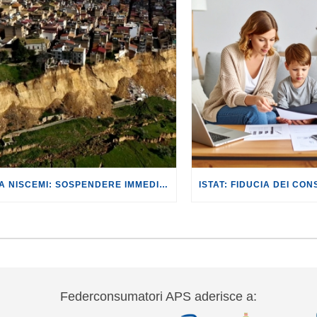
FRANA NISCEMI: SOSPENDERE IMMEDIATAMENTE NON SOLO LE RATE DEI MUTUI, MA ANCHE PAGAMENTI DI UTENZE E TASSE PER LE ABITAZIONI INAGIBILI O DISTRUTTE.
Federconsumatori APS aderisce a: