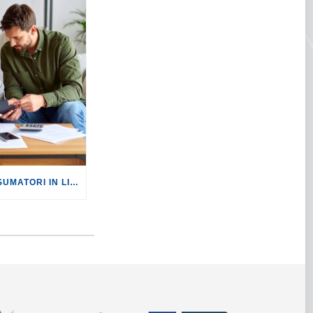
ISTAT: FIDUCIA DEI CONSUMATORI IN LIEVISSIMA RIPRESA, MA IL 2026 SI APRE CON RINCARI E NUOVE RINUNCE.