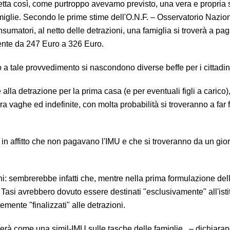
etta così, come purtroppo avevamo previsto, una vera e propria 
amiglie. Secondo le prime stime dell'O.N.F. – Osservatorio Nazio
umatori, al netto delle detrazioni, una famiglia si troverà a pa
nte da
247 Euro a 326 Euro.
 a tale provvedimento si nascondono diverse beffe per i cittadin
alla detrazione per la prima casa (e per eventuali figli a carico)
a vaghe ed indefinite, con molta probabilità si troveranno a far 
e in affitto che non pagavano l'IMU e che si troveranno da un giorn
ioni: sembrerebbe infatti che, mentre nella prima formulazione de
 Tasi avrebbero dovuto essere destinati "esclusivamente" all'isti
mente "finalizzati" alle detrazioni.
erà come una simil-IMU sulle tasche delle famiglie. – dichiara