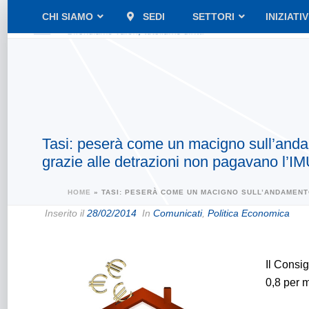
CHI SIAMO
SEDI
SETTORI
INIZIATI
Tasi: peserà come un macigno sull’andam
grazie alle detrazioni non pagavano l’IM
HOME
»
TASI: PESERÀ COME UN MACIGNO SULL’ANDAMENTO
Inserito il
28/02/2014
In
Comunicati
,
Politica Economica
Il Consig
0,8 per m