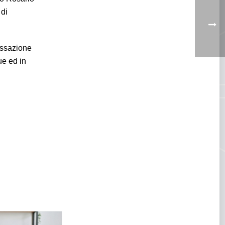
 di
assazione
ue ed in