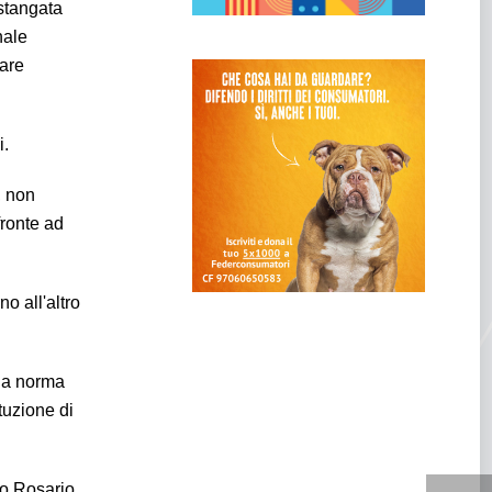
stangata
nale
gare
i.
, non
fronte ad
o all'altro
lla norma
tuzione di
no Rosario