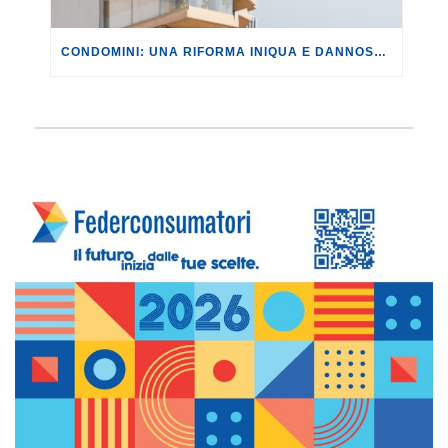
CONDOMINI: UNA RIFORMA INIQUA E DANNOSA, CHE PENALIZZA CHI PAGA A VANTAGGIO DEI MOROSI.