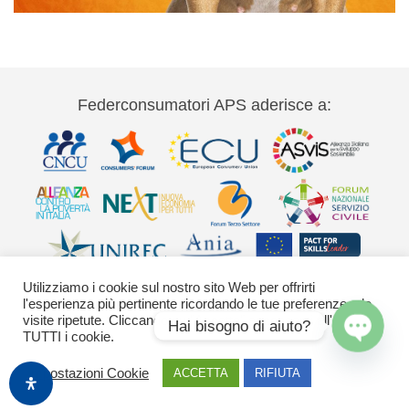
Federconsumatori APS aderisce a:
Utilizziamo i cookie sul nostro sito Web per offrirti
l'esperienza più pertinente ricordando le tue preferenze e le
visite ripetute. Cliccando su "Accetta" acconsenti all'uso di
Hai bisogno di aiuto?
TUTTI i cookie.
Via Palestro 11 00185 Roma - tel 06
Open
Impostazioni Cookie
ACCETTA
RIFIUTA
42020755-9 federconsumatori@federconsumatori.it Ufficio stampa tel: 06
chaty
42020755 ufficiostampa@federconsumatori.it -
Cookies Policy
Images by Freepik
o generate con Adobe Firefly / Nano Banana