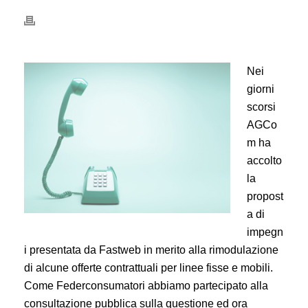
Nei
giorni
scorsi
AGCo
m ha
accolto
la
propost
a di
impegn
i presentata da Fastweb in merito alla rimodulazione
di alcune offerte contrattuali per linee fisse e mobili.
Come Federconsumatori abbiamo partecipato alla
consultazione pubblica sulla questione ed ora