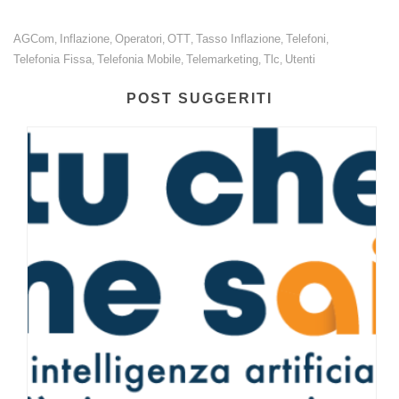
AGCom
Inflazione
Operatori
OTT
Tasso Inflazione
Telefoni
,
,
,
,
,
,
Telefonia Fissa
Telefonia Mobile
Telemarketing
Tlc
Utenti
,
,
,
,
POST SUGGERITI