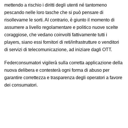
mettendo a rischio i diritti degli utenti né tantomeno
pescando nelle loro tasche che si può pensare di
risollevarne le sorti. Al contrario, è giunto il momento di
assumere a livello regolamentare e politico nuove scelte
coraggiose, che vedano coinvolti fattivamente tutti i
players, siano essi fornitori di reti/infrastrutture o venditori
di servizi di telecomunicazione, ad iniziare dagli OTT.
Federconsumatori vigilerà sulla corretta applicazione della
nuova delibera e contesterà ogni forma di abuso per
garantire correttezza e trasparenza degli operatori a favore
dei consumatori.
TLC: l’avallo di AGCom all’aumento delle tariffe in base al tasso di
inflazione implica gravi rischi per gli utenti. Inaccettabile scaricare
sui cittadini i costi della crisi del settore.