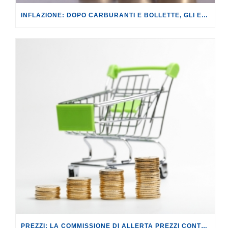
INFLAZIONE: DOPO CARBURANTI E BOLLETTE, GLI EFFETTI DEL CONFLITTO INIZIANO A FARSI SENTIRE SUI PREZZI.
PREZZI: LA COMMISSIONE DI ALLERTA PREZZI CONTRO IL RISCHIO SPECULAZIONI.