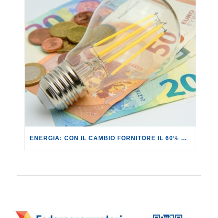
ENERGIA: CON IL CAMBIO FORNITORE IL 60% DEI CONTRATTI ANALIZZATI NON PORTA REALI VANTAGGI.