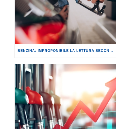
BENZINA: IMPROPONIBILE LA LETTURA SECONDO CUI PROROGARE IL TAGLIO DELLE ACCISE SIGNIFICA TASSARE TUTTI I CITTADINI.