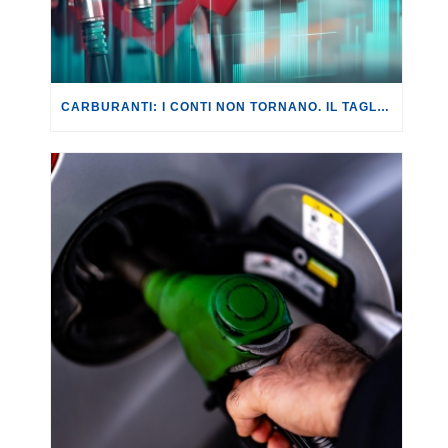
CARBURANTI: I CONTI NON TORNANO. IL TAGLIO DELLE ACCISE ANNULLATO DA AUMENTI FUORI LUOGO.