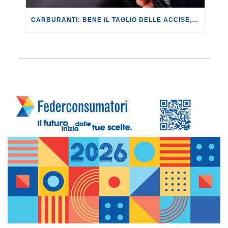
CARBURANTI: BENE IL TAGLIO DELLE ACCISE, CON UN RISPARMIO DI 14,60 EURO AD AUTOMOBILISTA IN 20 GIORNI. MA NON BASTA!