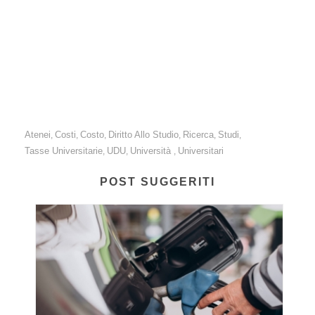
dell’istruzione si strizza l’occhio al privato.
Federconsumatori aderisce alla protesta per
difendere i valori dell’istruzione pubblica.
Atenei
Costi
Costo
Diritto Allo Studio
Ricerca
Studi
,
,
,
,
,
,
Tasse Universitarie
UDU
Università
Universitari
,
,
,
POST SUGGERITI