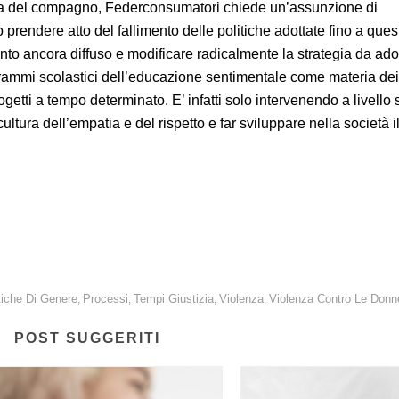
era del compagno, Federconsumatori chiede un’assunzione di
 prendere atto del fallimento delle politiche adottate fino a ques
o ancora diffuso e modificare radicalmente la strategia da adot
ammi scolastici dell’educazione sentimentale come materia dei
etti a tempo determinato. E’ infatti solo intervenendo a livello s
ltura dell’empatia e del rispetto e far sviluppare nella società il
rammaticamente diffuso. Urgente l’inserimento nei programmi scolastici
tiche Di Genere
Processi
Tempi Giustizia
Violenza
Violenza Contro Le Donn
,
,
,
,
POST SUGGERITI