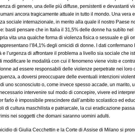
lenza di genere, una delle più diffuse, persistenti e devastanti vi
ti umani ancora tragicamente attuale in tutto il mondo. Una vera e
a sociale internazionale, in merito alla quale il nostro Paese n
: basti pensare che in Italia il 31,5% delle donne ha subìto nel
pria vita una qualche forma di violenza fisica o sessuale e gli om
appresentano l’84,1% degli omicidi di donne. I dati confermano 
 e l’urgenza di affrontare il problema a livello sia sociale che is
i modificare le modalità con cui il fenomeno viene visto e contr
onne ad essere responsabili delle violenze perpetrate nei loro c
guenza, a doversi preoccupare delle eventuali intenzioni violent
tti di uno sconosciuto o, come invece spesso accade, un marito, 
ecessario intervenire sul modo di concepire, vivere ed interpre
er farlo è impossibile prescindere dall’ambito scolastico ed educ
oli di cultura maschilista e patriarcale, la cui eradicazione pass
primis nei soggetti che domani saranno uomini adulti.
nicidio di Giulia Cecchettin e la Corte di Assise di Milano si pro