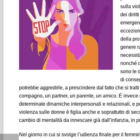
sulla vio
dei dirit
emergenz
eccezione
della pro
genere r
necessità
nonché d
sono le d
di conse
potrebbe aggredirle, a prescindere dal fatto che si tra
compagno, un partner, un parente, un amico. È invece n
determinate dinamiche interpersonali e relazionali, e p
violenza sulle donne è figlia anche e soprattutto di sec
cambio di mentalità da innescare già dall’infanzia, in 
Nel giorno in cui si svolge l’udienza finale per il femmi