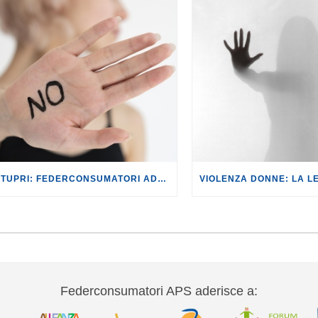
DDL STUPRI: FEDERCONSUMATORI ADERISCE ALLA MOBILITAZIONE CONTRO IL DDL STUPRI INDETTA IL 28 FEBBRAIO
Federconsumatori APS aderisce a: