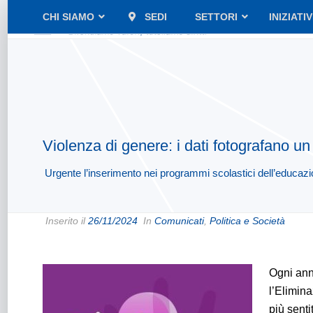
CHI SIAMO
SEDI
SETTORI
INIZIATI
Violenza di genere: i dati fotografano 
Urgente l’inserimento nei programmi scolastici dell’educaz
Inserito il
26/11/2024
In
Comunicati
,
Politica e Società
Ogni ann
l’Elimin
più senti