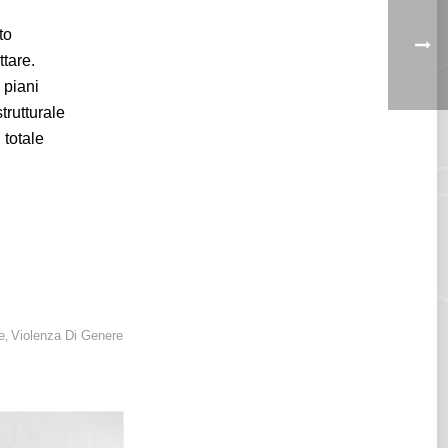
to
tare.
 piani
trutturale
 totale
 dell’educazione
e
Violenza Di Genere
,