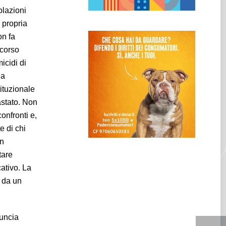
olazioni
 propria
on fa
 corso
icidi di
la
tituzionale
astato. Non
onfronti e,
e di chi
un
tare
ativo. La
a da un
nuncia