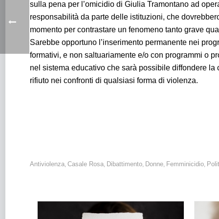
sulla pena per l’omicidio di Giulia Tramontano ad op
responsabilità da parte delle istituzioni, che dovrebbero
momento per contrastare un fenomeno tanto grave quant
Sarebbe opportuno l’inserimento permanente nei progr
formativi, e non saltuariamente e/o con programmi o prog
nel sistema educativo che sarà possibile diffondere la cu
rifiuto nei confronti di qualsiasi forma di violenza.
Violenza di genere: i dati fotografano un fenomeno ancora d
sentimentale.
Antiviolenza
Casale Rosa
Dibattimento
Donne
Femminicidio
Poli
,
,
,
,
,