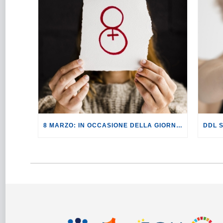
8 MARZO: IN OCCASIONE DELLA GIORNATA INTERNAZIONALE DELLA DONNA I PREZZI DEI REGALI AUMENTANO IN MEDIA DEL +6%.