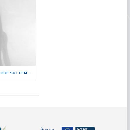
VIOLENZA DONNE: LA LEGGE SUL FEMMINICIDIO È FINALMENTE REALTÀ.