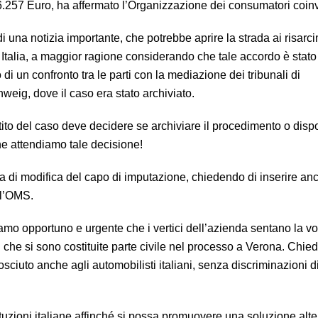
6.257 Euro, ha affermato l’Organizzazione dei consumatori coinv
 di una notizia importante, che potrebbe aprire la strada ai risarc
 Italia, a maggior ragione considerando che tale accordo è stato
 di un confronto tra le parti con la mediazione dei tribunali di
weig, dove il caso era stato archiviato.
vestito del caso deve decidere se archiviare il procedimento o dis
che attendiamo tale decisione!
ta di modifica del capo di imputazione, chiedendo di inserire an
ll’OMS.
iamo opportuno e urgente che i vertici dell’azienda sentano la v
 che si sono costituite parte civile nel processo a Verona. Chi
osciuto anche agli automobilisti italiani, senza discriminazioni d
ituzioni italiane affinché si possa promuovere una soluzione alte