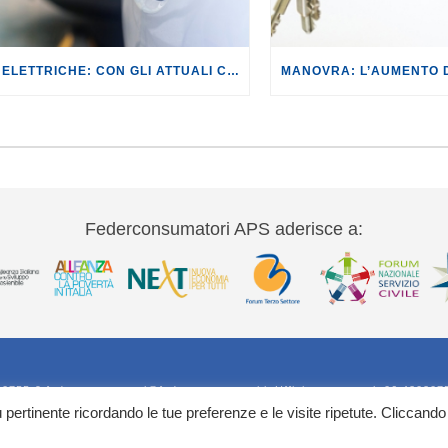
AUTO ELETTRICHE: CON GLI ATTUALI COSTI DI RICARICA, LA CONVENIENZA È SOLO PER POCHI.
Federconsumatori APS aderisce a:
20755-9 federconsumatori@federconsumatori.it Ufficio stampa tel: 06 420207
iù pertinente ricordando le tue preferenze e le visite ripetute. Cliccando