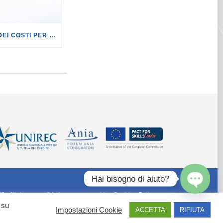
MANOVRA: L’AUMENTO DEI COSTI PER LA REVISIONE AUTO PENALIZZERÀ SOPRATTUTTO LE FAMIGLIE CHE NON POSSONO PERMETTERSI UN’AUTO NUOVA.
Hai bisogno di aiuto?
55 ufficiostampa@federconsumatori.it -
Cookies Policy
Open
chaty
 su
Impostazioni Cookie
ACCETTA
RIFIUTA