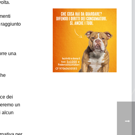
olta.
imenti
 raggiunto
porre una
che
oce dei
ederemo un
i alcun
rnativa per