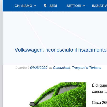
CHI SIAMO
SEDI
SETTORI
INIZIATI
Volkswagen: riconosciuto il risarcimento ag
Inserito il
04/03/2020
In
Comunicati
,
Trasporti e Turismo
È di ques
consumat
Circa 26