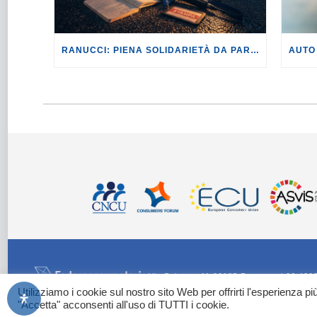
RANUCCI: PIENA SOLIDARIETÀ DA PARTE DI FEDERCONSUMATORI A SIGFRIDO RANUCCI E ALLA REDAZIONE DI REPORT.
Via Palestro 11 00185 Roma - tel 06 420
Utilizziamo i cookie sul nostro sito Web per offrirti l'esperienza p
Images by Freepik
o generate con Adobe Firefly / Nano Banana
"Accetta" acconsenti all'uso di TUTTI i cookie.