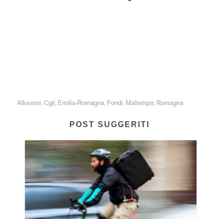
Alluvione Emilia-Romagna: a 5 mesi dai tragici eventi che
hanno stravolto il territorio i fondi per la ricostruzione
ancora non sono arrivati. Federconsumatori il 14 ottobre
con la Cgil in piazza per sollecitare gli aiuti.
Alluvioni
Cgil
Emilia-Romagna
Fondi
Maltempo
Romagna
,
,
,
,
,
POST SUGGERITI