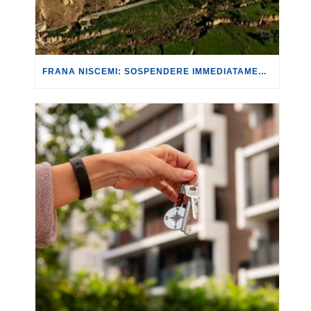
FRANA NISCEMI: SOSPENDERE IMMEDIATAMENTE NON SOLO LE RATE DEI MUTUI, MA ANCHE PAGAMENTI DI UTENZE E TASSE PER LE ABITAZIONI INAGIBILI O DISTRUTTE.