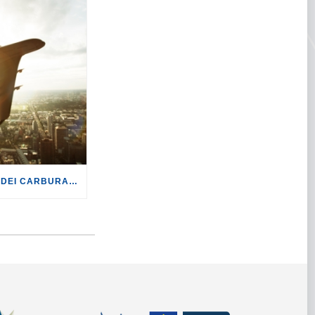
TURISMO: CON LA CRISI DEI CARBURANTI, VOLI A RISCHIO CANCELLAZIONE O RINCARO.