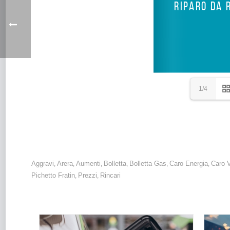
1/4
Gas: fine del mercato tutelato. Le indicazioni di Federconsum
Aggravi
Arera
Aumenti
Bolletta
Bolletta Gas
Caro Energia
Caro V
,
,
,
,
,
,
Pichetto Fratin
Prezzi
Rincari
,
,