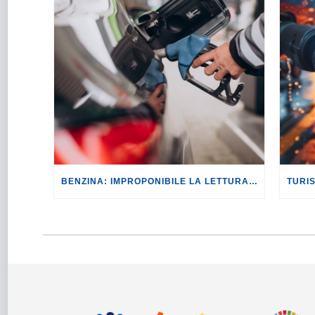
BENZINA: IMPROPONIBILE LA LETTURA SECONDO CUI PROROGARE IL TAGLIO DELLE ACCISE SIGNIFICA TASSARE TUTTI I CITTADINI.