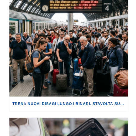
TRENI: NUOVI DISAGI LUNGO I BINARI. STAVOLTA SULLA LINEA AV ROMA-NAPOLI, CON RITARDI FINO A 180 MINUTI.