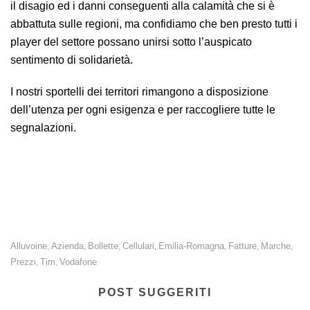
il disagio ed i danni conseguenti alla calamità che si è
abbattuta sulle regioni, ma confidiamo che ben presto tutti i
player del settore possano unirsi sotto l’auspicato
sentimento di solidarietà.
I nostri sportelli dei territori rimangono a disposizione
dell’utenza per ogni esigenza e per raccogliere tutte le
segnalazioni.
Alluvione Emilia-Romagna e Marche: iniziative a sostegno degli
utenti da parte di alcuni operatori di telecomunicazioni.
Alluvoine
Azienda
Bollette
Cellulari
Emilia-Romagna
Fatture
Marche
,
,
,
,
,
,
,
Prezzi
Tim
Vodafone
,
,
POST SUGGERITI