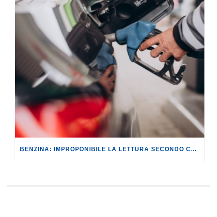
BENZINA: IMPROPONIBILE LA LETTURA SECONDO CUI PROROGARE IL TAGLIO DELLE ACCISE SIGNIFICA TASSARE TUTTI I CITTADINI.