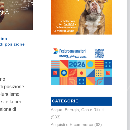
rino
di posizione
ino
i posizione
pluralismo
CATEGORIE
 scelta nei
stione di
Acqua, Energia, Gas e Rifiuti
(533)
Acquisti e E-commerce
(62)