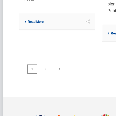
pien
Pubb
Read More
Re
1
2