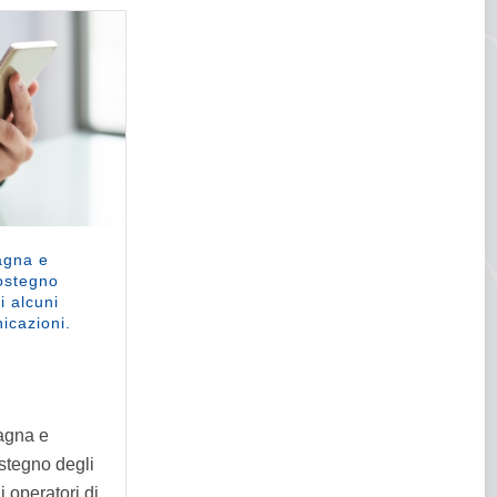
agna e
sostegno
i alcuni
icazioni.
agna e
ostegno degli
i operatori di