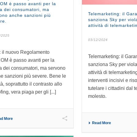
M è passo avanti per la
la dei consumatori, ma
Telemarketing: il Gar
ono anche sanzioni più
sanziona Sky per viola
re.
attività di telemarketi
/2025
03/12/2024
 il nuovo Regolamento
Telemarketing: il Gara
M è passo avanti per la
sanziona Sky per viola
la dei consumatori, ma servono
attività di telemarketi
e sanzioni più severe. Bene le
interventi incisivi e riso
à, soprattutto il contrasto allo
tutelare i cittadini dal
ing, vera piaga per gli [...]
molesto.
ad More
Read More