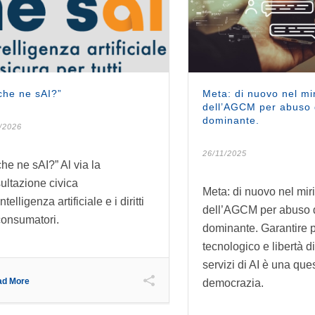
che ne sAI?”
Meta: di nuovo nel mi
dell’AGCM per abuso 
dominante.
/2026
26/11/2025
che ne sAI?” Al via la
ultazione civica
Meta: di nuovo nel mir
intelligenza artificiale e i diritti
dell’AGCM per abuso d
consumatori.
dominante. Garantire 
tecnologico e libertà di
servizi di AI è una que
ad More
democrazia.