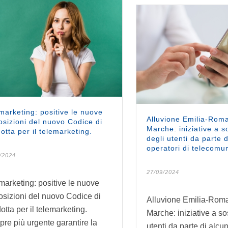
marketing: positive le nuove
Alluvione Emilia-Rom
osizioni del nuovo Codice di
Marche: iniziative a 
otta per il telemarketing.
degli utenti da parte d
operatori di telecomun
/2024
27/09/2024
marketing: positive le nuove
osizioni del nuovo Codice di
Alluvione Emilia-Rom
otta per il telemarketing.
Marche: iniziative a s
re più urgente garantire la
utenti da parte di alcun