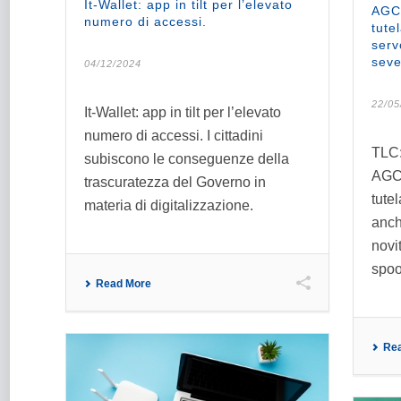
It-Wallet: app in tilt per l’elevato
AGCO
numero di accessi.
tute
serv
seve
04/12/2024
22/05
It-Wallet: app in tilt per l’elevato
numero di accessi. I cittadini
TLC:
subiscono le conseguenze della
AGCO
trascuratezza del Governo in
tute
materia di digitalizzazione.
anch
novit
spoof
Read More
Re