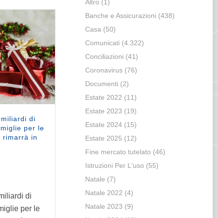
Altro
(1)
Banche e Assicurazioni
(438)
Casa
(50)
Comunicati
(4.322)
Conciliazioni
(41)
Coronavirus
(76)
Documenti
(2)
Estate 2022
(11)
Estate 2023
(19)
miliardi di
Estate 2024
(15)
amiglie per le
 rimarrà in
Estate 2025
(12)
Fine mercato tutelato
(46)
Istruzioni Per L'uso
(55)
Natale
(7)
Natale 2022
(4)
iliardi di
Natale 2023
(9)
miglie per le