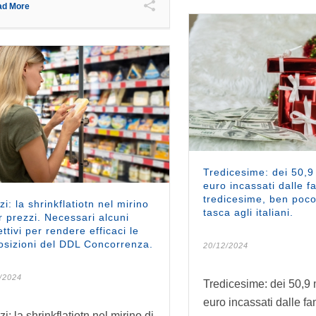
ad More
Tredicesime: dei 50,9 
euro incassati dalle f
tredicesime, ben poco
zi: la shrinkflatiotn nel mirino
tasca agli italiani.
r prezzi. Necessari alcuni
ettivi per rendere efficaci le
osizioni del DDL Concorrenza.
20/12/2024
/2024
Tredicesime: dei 50,9 m
euro incassati dalle fa
i: la shrinkflatiotn nel mirino di