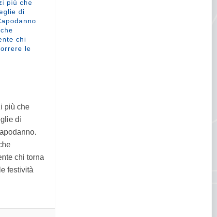
zi più che
eglie di
 Capodanno.
 che
ente chi
orrere le
i più che
glie di
Capodanno.
 che
nte chi torna
e festività