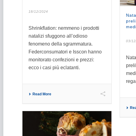
18/12/2024
Nata
prel
medi
Shrinkflation: nemmeno i prodotti
natalizi sfuggono all’odioso
03/12
fenomeno della sgrammatura.
Federconsumatori e Isscon hanno
Nata
monitorato confezioni e prezzi:
prel
ecco i casi più eclatanti.
medi
regal
Read More
Re