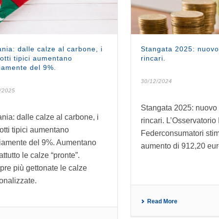
ania: dalle calze al carbone, i
Stangata 2025: nuovo
otti tipici aumentano
rincari.
amente del 9%.
30/12/2024
/2025
Stangata 2025: nuovo 
ania: dalle calze al carbone, i
rincari. L’Osservatori
otti tipici aumentano
Federconsumatori sti
amente del 9%. Aumentano
aumento di 912,20 euro
ttutto le calze “pronte”.
re più gettonate le calze
onalizzate.
Read More