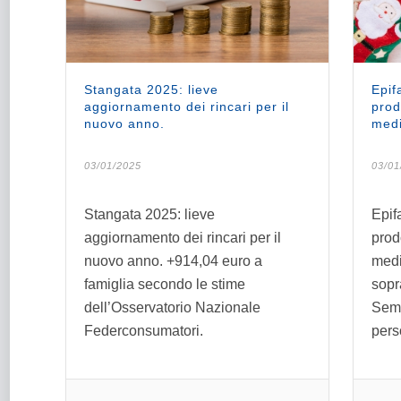
Stangata 2025: lieve
Epif
aggiornamento dei rincari per il
prod
nuovo anno.
medi
03/01/2025
03/01
Stangata 2025: lieve
Epif
aggiornamento dei rincari per il
prod
nuovo anno. +914,04 euro a
medi
famiglia secondo le stime
sopra
dell’Osservatorio Nazionale
Semp
Federconsumatori.
pers