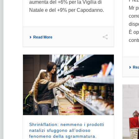
aumenta del +6% per la Vigilia di
Mr p
Natale e del +9% per Capodanno.
corre
disp
È op
Read More
contr
Re
Shrinkflation: nemmeno i prodotti
natalizi sfuggono all’odioso
fenomeno della sgrammatura.