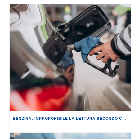
BENZINA: IMPROPONIBILE LA LETTURA SECONDO CUI PROROGARE IL TAGLIO DELLE ACCISE SIGNIFICA TASSARE TUTTI I CITTADINI.