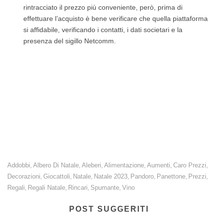
rintracciato il prezzo più conveniente, però, prima di
effettuare l’acquisto è bene verificare che quella piattaforma
si affidabile, verificando i contatti, i dati societari e la
presenza del sigillo Netcomm.
Natale 2024: tra addobbi, regali e prelibatezze i prezzi aumentano
mediamente del +1,4%.
Boom di regali alimentari e sostenibili.
Addobbi
Albero Di Natale
Aleberi
Alimentazione
Aumenti
Caro Prezzi
,
,
,
,
,
,
Decorazioni
Giocattoli
Natale
Natale 2023
Pandoro
Panettone
Prezzi
,
,
,
,
,
,
,
Regali
Regali Natale
Rincari
Spumante
Vino
,
,
,
,
POST SUGGERITI