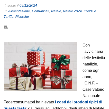
Inserito il
03/12/2024
In
Alimentazione
,
Comunicati
,
Natale
,
Natale 2024
,
Prezzi e
Tariffe
,
Ricerche
Con
l’avvicinarsi
delle festività
natalizie,
come ogni
anno,
l’O.N.F. –
Osservatorio
Nazionale
Federconsumatori ha rilevato
i costi dei prodotti tipici di
questa festa
: dai regali agli addobbi, dagli alberi di Natale