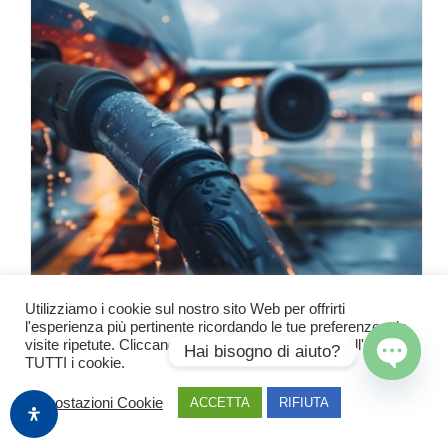
Utilizziamo i cookie sul nostro sito Web per offrirti
l'esperienza più pertinente ricordando le tue preferenze e le
visite ripetute. Cliccando su "Accetta" acconsenti all'uso di
Hai bisogno di aiuto?
TURISMO: CANCELLAZIONI, RINCARI E MAGGIORAZIONI DI VOLI E PRENOTAZIONI.
TUTTI i cookie.
Open
Impostazioni Cookie
ACCETTA
RIFIUTA
chaty