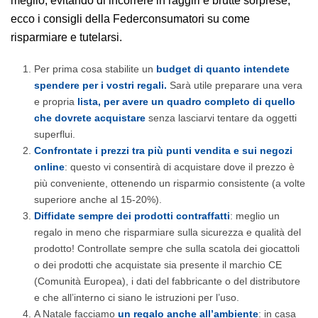
meglio, evitando di incorrere in raggiri e brutte sorprese,
ecco i consigli della Federconsumatori su come
risparmiare e tutelarsi.
Per prima cosa stabilite un
budget di quanto intendete
spendere
per i vostri regali.
Sarà utile preparare una vera
e propria
lista, per avere un quadro completo di quello
che dovrete acquistare
senza lasciarvi tentare da oggetti
superflui.
Confrontate i prezzi tra più punti vendita
e sui negozi
online
: questo vi consentirà di acquistare dove il prezzo è
più conveniente, ottenendo un risparmio consistente (a volte
superiore anche al 15-20%).
Diffidate sempre dei prodotti contraffatti
: meglio un
regalo in meno che risparmiare sulla sicurezza e qualità del
prodotto! Controllate sempre che sulla scatola dei giocattoli
o dei prodotti che acquistate sia presente il marchio CE
(Comunità Europea), i dati del fabbricante o del distributore
e che all’interno ci siano le istruzioni per l’uso.
A Natale facciamo
un regalo anche all’ambiente
: in casa