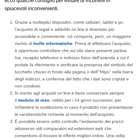
ecco qualche consiglio per evitare di incorrere in
spiacevoli inconvenienti.
Grazie a molteplici dispositivi, come cellulari, tablet e pc,
l’acquisto di regali e addobbi on line è diventato più
accessibile e conveniente: ciò comporta, però, un maggiore
rischio di
truffe informatiche
. Prima di effettuare l’acquisto,
è opportuno controllare che sul sito siano presenti partiva
Iva, recapito telefonico e indirizzo fisico dell’azienda a cui il
portale fa riferimento e verificare la presenza del simbolo del
lucchetto chiuso in fondo alla pagina o dell’“https” nella barra
degli indirizzi, a conferma del fatto che i dati sono criptati e
non condivisi.
In merito agli acquisti on line è bene conservare sempre
il
modulo di reso
, valido per i 14 giorni successivi, per
richiedere la sostituzione in caso il prodotto non presentasse
le caratteristiche richieste al momento dell’acquisto.
È possibile tenere sotto controllo l’andamento dei prezzi
attraverso utili comparatori ed estensioni web che
consentono di trovare le offerte migliori online. Una volta