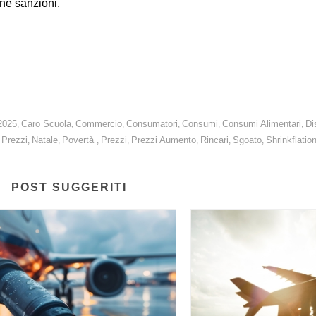
ne sanzioni.
ni correttivi per rendere efficaci le disposizioni del DDL Concorrenza. 
2025
Caro Scuola
Commercio
Consumatori
Consumi
Consumi Alimentari
Di
,
,
,
,
,
,
 Prezzi
Natale
Povertà
Prezzi
Prezzi Aumento
Rincari
Sgoato
Shrinkflatio
,
,
,
,
,
,
,
POST SUGGERITI