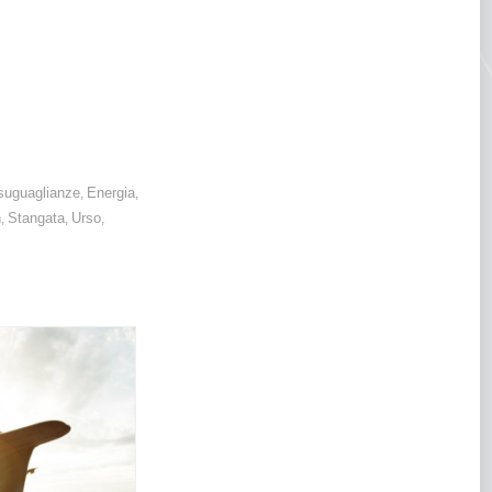
È opportuno disporre
suguaglianze
Energia
,
,
n
Stangata
Urso
,
,
,