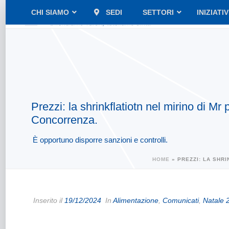
CHI SIAMO
SEDI
SETTORI
INIZIATI
Prezzi: la shrinkflatiotn nel mirino di Mr
Concorrenza.
È opportuno disporre sanzioni e controlli.
HOME
»
PREZZI: LA SHR
Inserito il
19/12/2024
In
Alimentazione
,
Comunicati
,
Natale 