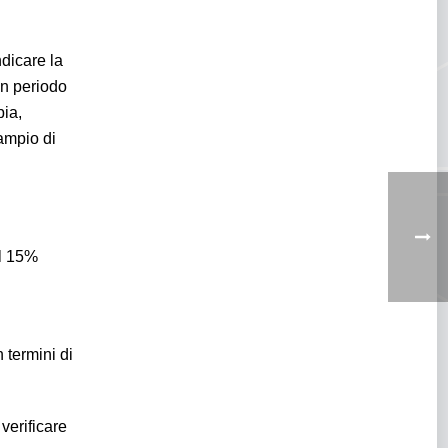
dicare la
un periodo
pia,
ampio di
il 15%
 termini di
verificare