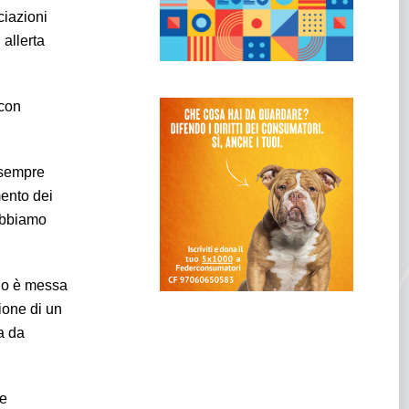
ciazioni
allerta
 con
 sempre
mento dei
 abbiamo
o è messa
ione di un
a da
be