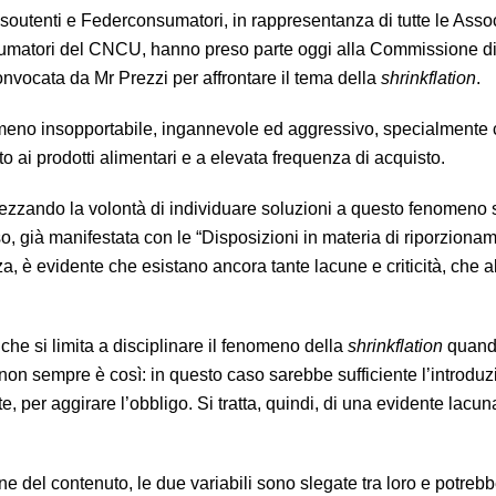
soutenti e Federconsumatori, in rappresentanza di tutte le Asso
umatori del CNCU, hanno preso parte oggi alla Commissione di 
onvocata da Mr Prezzi per affrontare il tema della
shrinkflation
.
eno insopportabile, ingannevole ed aggressivo, specialmente
to ai prodotti alimentari e a elevata frequenza di acquisto.
ezzando la volontà di individuare soluzioni a questo fenomeno
so, già manifestata con le “Disposizioni in materia di riporziona
a, è evidente che esistano ancora tante lacune e criticità, che
che si limita a disciplinare il fenomeno della
shrinkflation
quand
 non sempre è così: in questo caso sarebbe sufficiente l’introduz
 per aggirare l’obbligo. Si tratta, quindi, di una evidente lacun
one del contenuto, le due variabili sono slegate tra loro e potreb