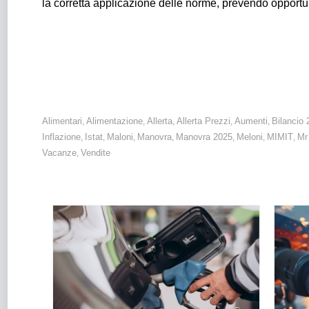
la corretta applicazione delle norme, prevendo opportu
Prezzi: la
shrinkflatiotn
nel mirino di Mr prezzi. Necessari alcu
sanzioni e controlli.
Alimentari
Alimentazione
Allerta
Allerta Prezzi
Aumenti
Bilancio 
,
,
,
,
,
Inflazione
Istat
Maloni
Manovra
Manovra 2025
Meloni
MIMIT
Mr
,
,
,
,
,
,
,
Vacanze
Vendite
,