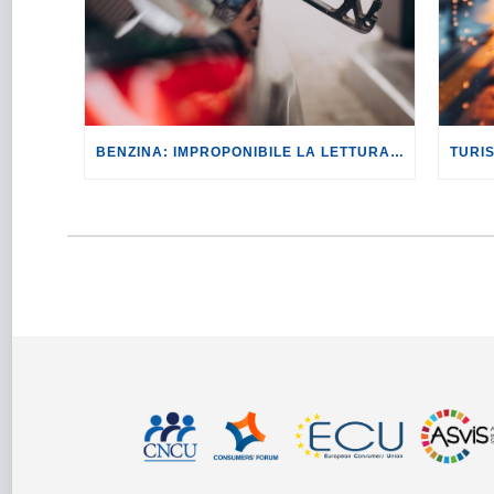
BENZINA: IMPROPONIBILE LA LETTURA SECONDO CUI PROROGARE IL TAGLIO DELLE ACCISE SIGNIFICA TASSARE TUTTI I CITTADINI.