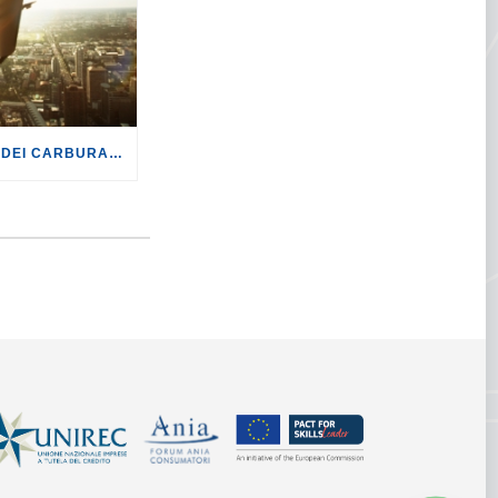
TURISMO: CON LA CRISI DEI CARBURANTI, VOLI A RISCHIO CANCELLAZIONE O RINCARO.