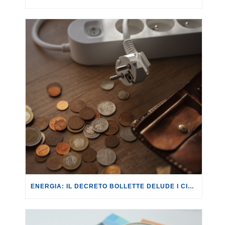
ENERGIA: IL DECRETO BOLLETTE DELUDE I CITTADINI, ANCHE NELLA SUA CONVERSIONE IN LEGGE.