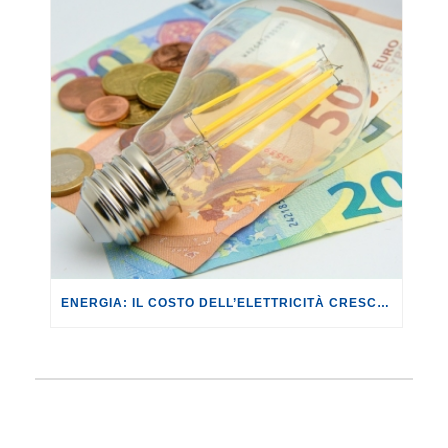
ENERGIA: IL COSTO DELL’ELETTRICITÀ CRESCE DEL +8,1% NEL II TRIMESTRE 2026 PER I CLIENTI VULNERABILI.