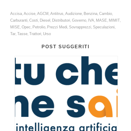
Accisa
Accise
AGCM
Antitrus
Audizione
Benzina
Cambio
,
,
,
,
,
,
,
Carburanti
Costi
Diesel
Distributori
Governo
IVA
MASE
MIMIT
,
,
,
,
,
,
,
,
MISE
Opec
Petrolio
Prezzi Medi
Sovrapprezzi
Speculazioni
,
,
,
,
,
,
Tar
Tasse
Trattori
Urso
,
,
,
POST SUGGERITI