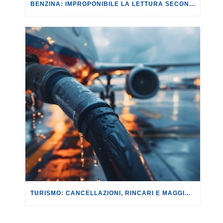
BENZINA: IMPROPONIBILE LA LETTURA SECONDO CUI PROROGARE IL TAGLIO DELLE ACCISE SIGNIFICA TASSARE TUTTI I CITTADINI.
TURISMO: CANCELLAZIONI, RINCARI E MAGGIORAZIONI DI VOLI E PRENOTAZIONI.