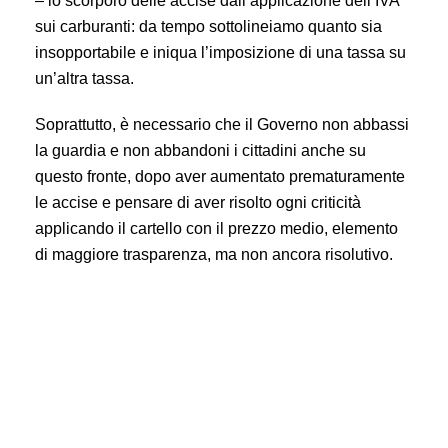
– lo scorporo delle accise dall’applicazione dell’IVA
sui carburanti: da tempo sottolineiamo quanto sia
insopportabile e iniqua l’imposizione di una tassa su
un’altra tassa.
Soprattutto, è necessario che il Governo non abbassi
la guardia e non abbandoni i cittadini anche su
questo fronte, dopo aver aumentato prematuramente
le accise e pensare di aver risolto ogni criticità
applicando il cartello con il prezzo medio, elemento
di maggiore trasparenza, ma non ancora risolutivo.
Benzina: nuova ondata di rialzi per i carburanti. Secondo le
nostre stime vi è un sovrapprezzo di +8 centesimi per la
benzina e +19 centesimi per il diesel.