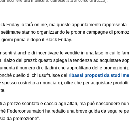
parrucchiere alla manicure, dall’estetista al corso di trucco);
Black Friday lo farà online, ma questo appuntamento rappresenta
da settimane stanno organizzando le proprie campagne di promo
giorni prima e dopo il Black Friday.
sentirà anche di incentivare le vendite in una fase in cui le fami
 al rialzo dei prezzi: questo spiega la tendenza ad acquistare sop
 Aumenta il numero di cittadini che approfittano delle promozioni 
nonché quello di chi usufruisce dei
ribassi proposti da studi me
 spesso costretto a rinunciare), oltre che per acquistare prodotti
te.
isti a prezzo scontato e caccia agli affari, ma può nascondere n
 perché Federconsumatori ha redatto una breve guida da seguire pe
nsia da promozione”.