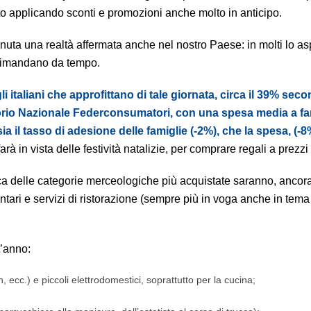
 applicando sconti e promozioni anche molto in anticipo.
ivenuta una realtà affermata anche nel nostro Paese: in molti lo a
e rimandano da tempo.
li italiani che approfittano di tale giornata, circa il 39% seco
torio Nazionale Federconsumatori, con una spesa media a fam
sia il tasso di adesione delle famiglie (-2%), che la spesa, (-8
farà in vista delle festività natalizie, per comprare regali a prezzi
fica delle categorie merceologiche più acquistate saranno, ancor
imentari e servizi di ristorazione (sempre più in voga anche in tema 
t’anno:
, ecc.) e piccoli elettrodomestici, soprattutto per la cucina;