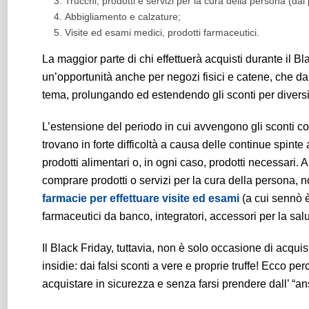
Trucchi, prodotti e servizi per la cura della persona (dal 
Abbigliamento e calzature;
Visite ed esami medici, prodotti farmaceutici.
La maggior parte di chi effettuerà acquisti durante il 
un’opportunità anche per negozi fisici e catene, che 
tema, prolungando ed estendendo gli sconti per diversi 
L’estensione del periodo in cui avvengono gli sconti con
trovano in forte difficoltà a causa delle continue spinte
prodotti alimentari o, in ogni caso, prodotti necessari.
comprare prodotti o servizi per la cura della persona, 
farmacie per effettuare visite ed esami
(a cui sennò è
farmaceutici da banco, integratori, accessori per la salu
Il Black Friday, tuttavia, non è solo occasione di acqu
insidie: dai falsi sconti a vere e proprie truffe! Ecco
acquistare in sicurezza e senza farsi prendere dall’ “a