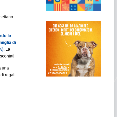
spettano
ndo le
iglia di
%).
La
 scontati.
a una
di regali