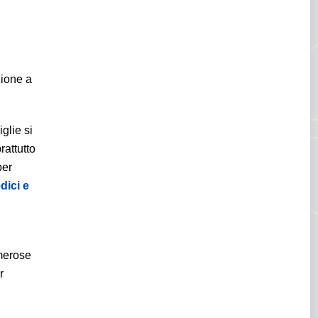
zione a
glie si
rattutto
per
dici e
umerose
r