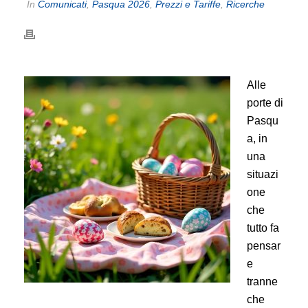
In
Comunicati
,
Pasqua 2026
,
Prezzi e Tariffe
,
Ricerche
Alle
porte di
Pasqu
a, in
una
situazi
one
che
tutto fa
pensar
e
tranne
che