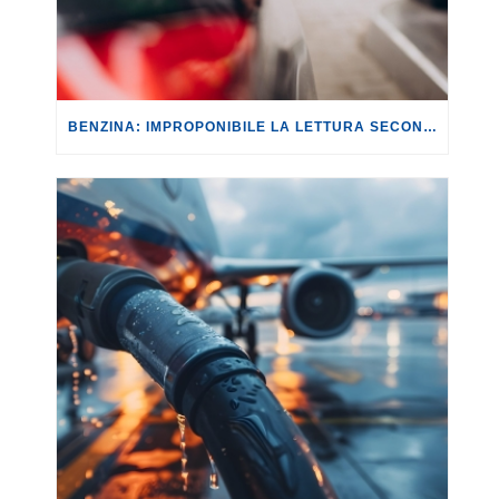
BENZINA: IMPROPONIBILE LA LETTURA SECONDO CUI PROROGARE IL TAGLIO DELLE ACCISE SIGNIFICA TASSARE TUTTI I CITTADINI.