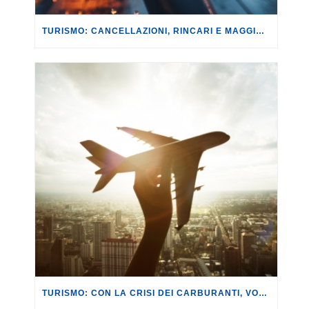
TURISMO: CANCELLAZIONI, RINCARI E MAGGIORAZIONI DI VOLI E PRENOTAZIONI.
TURISMO: CON LA CRISI DEI CARBURANTI, VOLI A RISCHIO CANCELLAZIONE O RINCARO.