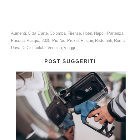
del +5% rispetto al 2025.
Aumenti
Città D'arte
Colomba
Firenze
Hotel
Napoli
Partenza
,
,
,
,
,
,
,
Pasqua
Pasqua 2025
Pic Nic
Prezzi
Rincari
Ristoranti
Roma
,
,
,
,
,
,
,
Uova Di Cioccolata
Venezia
Viaggi
,
,
POST SUGGERITI