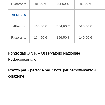
Ristorante
81,50 €
83,00 €
85,00 €
VENEZIA
Albergo
489,50 €
354,00 €
520,00 €
Ristorante
134,50 €
136,50 €
140,00 €
Fonte: dati O.N.F. – Osservatorio Nazionale
Federconsumatori
Prezzo per 2 persone per 2 notti, per pernottamento +
colazione.
Pasqua: solo 1 famiglia su 7 trascorrerà questa
festività lontano da casa. I prezzi di hotel e ristoranti
nelle città d’arte aumentano mediamente del +10% e