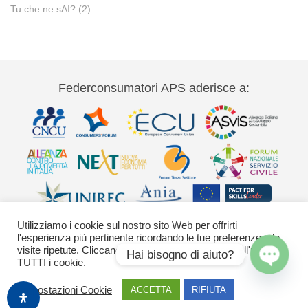
Tu che ne sAI?
(2)
Federconsumatori APS aderisce a:
Utilizziamo i cookie sul nostro sito Web per offrirti
l'esperienza più pertinente ricordando le tue preferenze e le
visite ripetute. Cliccando su "Accetta" acconsenti all'uso di
Hai bisogno di aiuto?
TUTTI i cookie.
Via Palestro 11 00185 Roma - tel 06
Open
Impostazioni Cookie
ACCETTA
RIFIUTA
42020755-9 federconsumatori@federconsumatori.it Ufficio stampa tel: 06
chaty
42020755 ufficiostampa@federconsumatori.it -
Cookies Policy