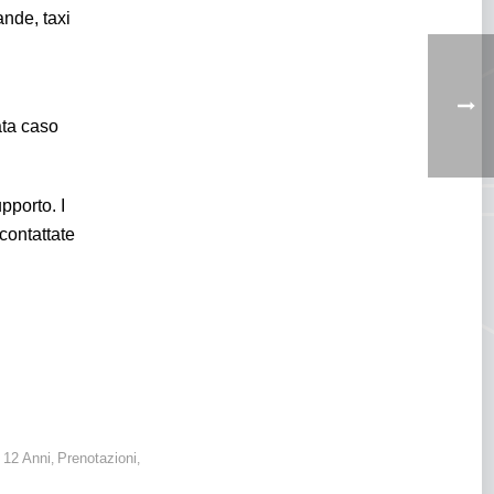
ande, taxi
ata caso
pporto. I
 contattate
 dei cittadini che
 12 Anni
Prenotazioni
,
,