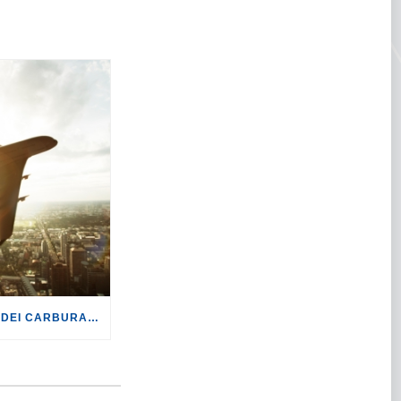
TURISMO: CON LA CRISI DEI CARBURANTI, VOLI A RISCHIO CANCELLAZIONE O RINCARO.