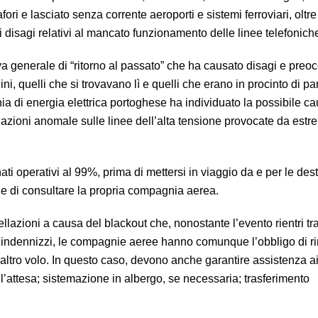
mafori e lasciato senza corrente aeroporti e sistemi ferroviari, oltre
 disagi relativi al mancato funzionamento delle linee telefonich
a generale di “ritorno al passato” che ha causato disagi e pre
dini, quelli che si trovavano lì e quelli che erano in procinto di par
a di energia elettrica portoghese ha individuato la possibile c
lazioni anomale sulle linee dell’alta tensione provocate da estr
ti operativi al 99%, prima di mettersi in viaggio da e per le des
o e di consultare la propria compagnia aerea.
llazioni a causa del blackout che, nonostante l’evento rientri tr
 di indennizzi, le compagnie aeree hanno comunque l’obbligo di 
n altro volo. In questo caso, devono anche garantire assistenza a
ll’attesa; sistemazione in albergo, se necessaria; trasferimento