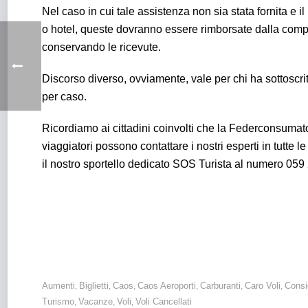
Nel caso in cui tale assistenza non sia stata fornita e 
o hotel, queste dovranno essere rimborsate dalla comp
conservando le ricevute.
Discorso diverso, ovviamente, vale per chi ha sottoscri
per caso.
Ricordiamo ai cittadini coinvolti che la Federconsumator
viaggiatori possono contattare i nostri esperti in tutte le
il nostro sportello dedicato SOS Turista al numero 059 
Blackout: un ritorno al passato che ha generato disagi
hanno subito ritardi o cancellazioni.
Aumenti
Biglietti
Caos
Caos Aeroporti
Carburanti
Caro Voli
Consi
,
,
,
,
,
,
Turismo
Vacanze
Voli
Voli Cancellati
,
,
,