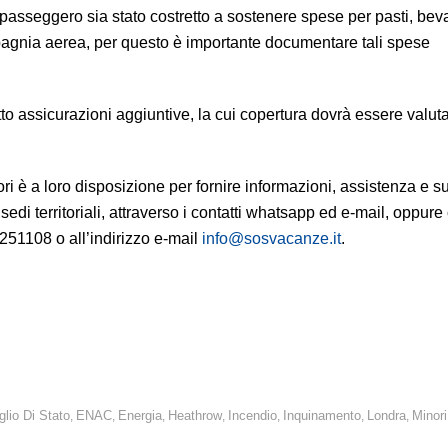
il passeggero sia stato costretto a sostenere spese per pasti, bev
agnia aerea, per questo è importante documentare tali spese
tto assicurazioni aggiuntive, la cui copertura dovrà essere valut
i è a loro disposizione per fornire informazioni, assistenza e su
 sedi territoriali, attraverso i contatti whatsapp ed e-mail, oppure
251108 o all’indirizzo e-mail
info@sosvacanze.it
.
, disservizi e preoccupazione. Federconsumatori è a disposizione
glio Di Stato
ENAC
Energia
Heathrow
Incendio
Inquinamento
Londra
Minori
,
,
,
,
,
,
,