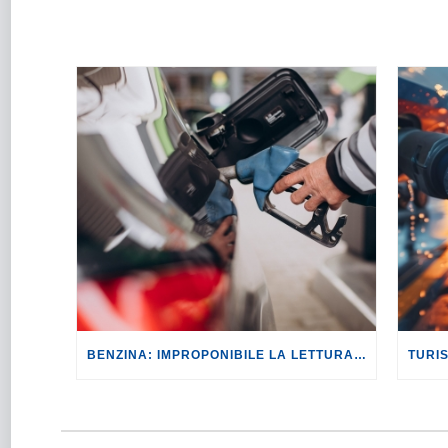
BENZINA: IMPROPONIBILE LA LETTURA SECONDO CUI PROROGARE IL TAGLIO DELLE ACCISE SIGNIFICA TASSARE TUTTI I CITTADINI.