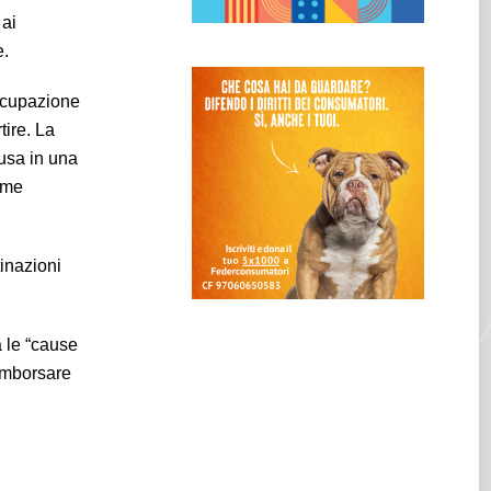
 ai
e.
occupazione
tire. La
ausa in una
eme
tinazioni
a le “cause
rimborsare
i