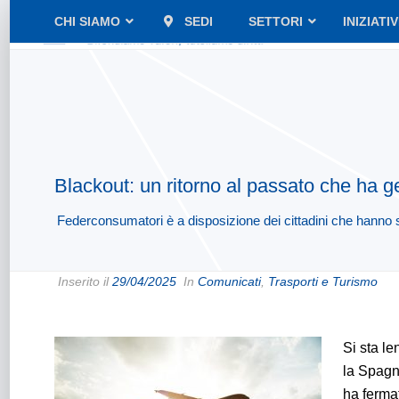
CHI SIAMO
SEDI
SETTORI
INIZIATI
Blackout: un ritorno al passato che ha g
Federconsumatori è a disposizione dei cittadini che hanno su
Inserito il
29/04/2025
In
Comunicati
,
Trasporti e Turismo
Si sta le
la Spagna
ha ferma