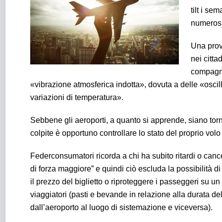
tilt i se
numerosi
Una prov
nei citta
compagni
«vibrazione atmosferica indotta», dovuta a delle «oscil
variazioni di temperatura».
Sebbene gli aeroporti, a quanto si apprende, siano torna
colpite è opportuno controllare lo stato del proprio vol
Federconsumatori ricorda a chi ha subito ritardi o cance
di forza maggiore” e quindi ciò escluda la possibilità
il prezzo del biglietto o riproteggere i passeggeri su u
viaggiatori (pasti e bevande in relazione alla durata de
dall’aeroporto al luogo di sistemazione e viceversa).