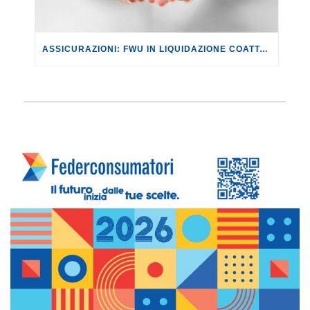
ASSICURAZIONI: FWU IN LIQUIDAZIONE COATTA. SI AVVIA LA PREDISPOSIZIONE DELLO STATO PASSIVO DELLA SOCIETÀ.