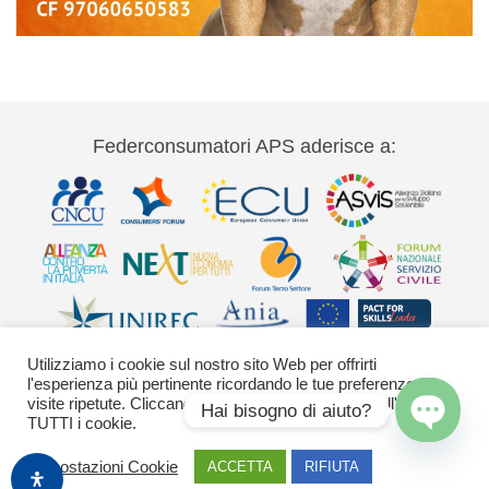
Federconsumatori APS aderisce a:
Utilizziamo i cookie sul nostro sito Web per offrirti
l'esperienza più pertinente ricordando le tue preferenze e le
visite ripetute. Cliccando su "Accetta" acconsenti all'uso di
Hai bisogno di aiuto?
TUTTI i cookie.
Via Palestro 11 00185 Roma - tel 06
Open
Impostazioni Cookie
ACCETTA
RIFIUTA
chaty
42020755-9 federconsumatori@federconsumatori.it Ufficio stampa tel: 06
42020755 ufficiostampa@federconsumatori.it -
Cookies Policy