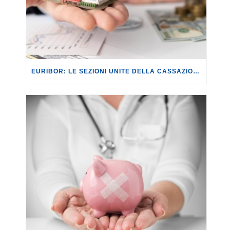
EURIBOR: LE SEZIONI UNITE DELLA CASSAZIONE RIMANDANO IL PRONUNCIAMENTO SULLA VICENDA DELLA MANIPOLAZIONE DEI TASSI ALLA DECISIONE DELLA CORTE DI GIUSTIZIA UE.