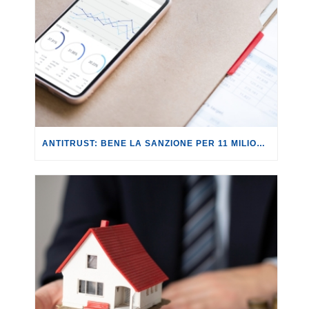
ANTITRUST: BENE LA SANZIONE PER 11 MILIONI A REVOLUT PER PUBBLICITÀ INGANNEVOLE.