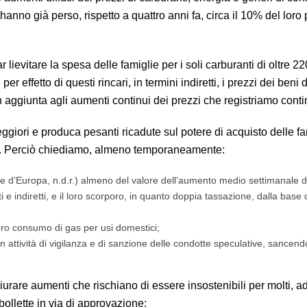
 hanno già perso, rispetto a quattro anni fa, circa il 10% del loro
r lievitare la spesa delle famiglie per i soli carburanti di oltre 2
r effetto di questi rincari, in termini indiretti, i prezzi dei beni 
 aggiunta agli aumenti continui dei prezzi che registriamo cont
ggiori e produca pesanti ricadute sul potere di acquisto delle fa
co. Perciò chiediamo, almeno temporaneamente:
alte d’Europa, n.d.r.) almeno del valore dell’aumento medio settimanale 
tti e indiretti, e il loro scorporo, in quanto doppia tassazione, dalla base 
ntero consumo di gas per usi domestici;
n attività di vigilanza e di sanzione delle condotte speculative, sancendo
ngiurare aumenti che rischiano di essere insostenibili per molti, 
llette in via di approvazione: