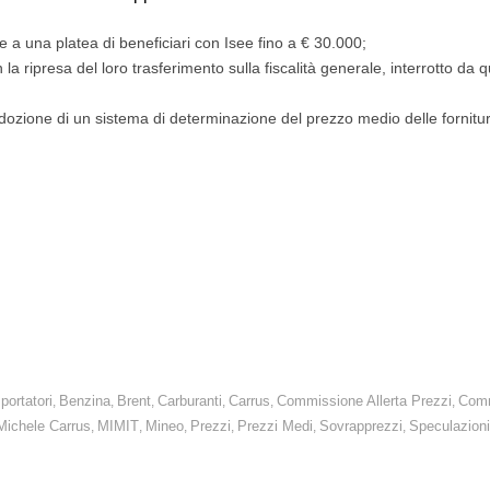
 a una platea di beneficiari con Isee fino a € 30.000;
n la ripresa del loro trasferimento sulla fiscalità generale, interrotto da 
adozione di un sistema di determinazione del prezzo medio delle fornitu
ntamento dallo scoppio del conflitto
tervenire.
i consumatori.
portatori
Benzina
Brent
Carburanti
Carrus
Commissione Allerta Prezzi
Comm
,
,
,
,
,
,
Michele Carrus
MIMIT
Mineo
Prezzi
Prezzi Medi
Sovrapprezzi
Speculazioni
,
,
,
,
,
,