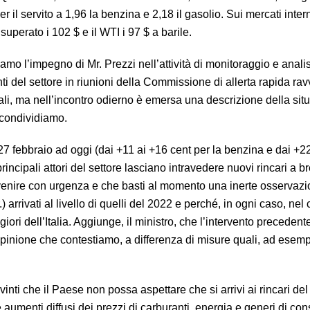
 per il servito a 1,96 la benzina e 2,18 il gasolio. Sui mercati inter
superato i 102 $ e il WTI i 97 $ a barile.
mo l’impegno di Mr. Prezzi nell’attività di monitoraggio e analis
 del settore in riunioni della Commissione di allerta rapida rav
ali, ma nell’incontro odierno è emersa una descrizione della sit
condividiamo.
27 febbraio ad oggi (dai +11 ai +16 cent per la benzina e dai +2
rincipali attori del settore lasciano intravedere nuovi rincari a br
venire con urgenza e che basti al momento una inerte osservazi
 arrivati al livello di quelli del 2022 e perché, in ogni caso, nel
ori dell’Italia. Aggiunge, il ministro, che l’intervento precedent
 opinione che contestiamo, a differenza di misure quali, ad esempi
ti che il Paese non possa aspettare che si arrivi ai rincari de
aumenti diffusi dei prezzi di carburanti, energia e generi di co