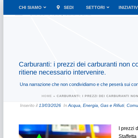
CHI SIAMO
SEDI
SETTORI
INIZIATI
Carburanti: i prezzi dei carburanti non 
ritiene necessario intervenire.
Una narrazione che non condividiamo e che peserà sui co
HOME
»
CARBURANTI: I PREZZI DEI CARBURANTI NO
Inserito il
13/03/2026
In
Acqua, Energia, Gas e Rifiuti
,
Comun
I prezzi 
Staffetta