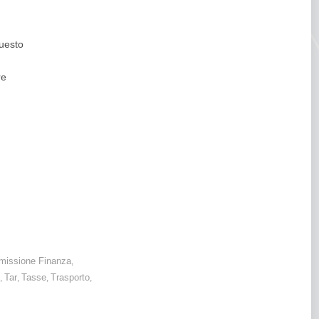
questo
re
issione Finanza
,
Tar
Tasse
Trasporto
,
,
,
,