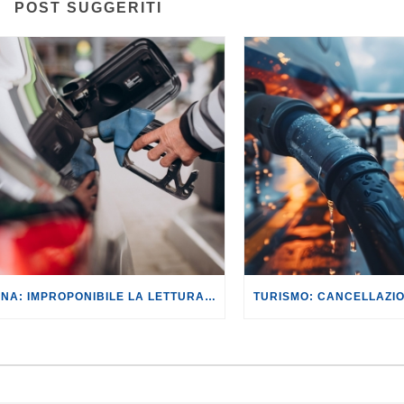
POST SUGGERITI
BENZINA: IMPROPONIBILE LA LETTURA SECONDO CUI PROROGARE IL TAGLIO DELLE ACCISE SIGNIFICA TASSARE TUTTI I CITTADINI.