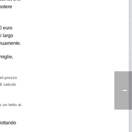
 potere
20 euro
di largo
inuamente.
miglie,
del prezzo
di calcolo
 un tetto ai
adottando