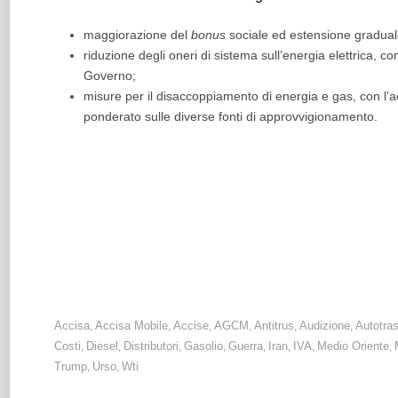
maggiorazione del
bonus
sociale ed estensione graduale
riduzione degli oneri di sistema sull’energia elettrica, co
Governo;
misure per il disaccoppiamento di energia e gas, con l’
ponderato sulle diverse fonti di approvvigionamento.
Carburanti: i prezzi dei carburanti non conoscono ralle
in Medio Oriente, ma il MIMIT non ritiene necessario in
Una narrazione che non condividiamo e che peserà su
Accisa
Accisa Mobile
Accise
AGCM
Antitrus
Audizione
Autotras
,
,
,
,
,
,
Costi
Diesel
Distributori
Gasolio
Guerra
Iran
IVA
Medio Oriente
,
,
,
,
,
,
,
,
Trump
Urso
Wti
,
,