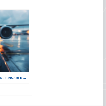
TURISMO: CANCELLAZIONI, RINCARI E MAGGIORAZIONI DI VOLI E PRENOTAZIONI.