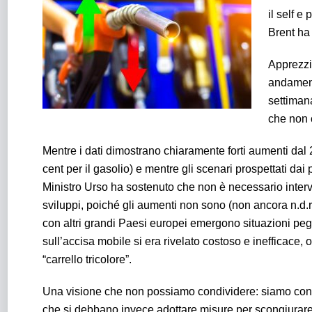
il self e
Brent ha 
Apprezzia
andamenti
settiman
che non 
Mentre i dati dimostrano chiaramente forti aumenti dal 
cent per il gasolio) e mentre gli scenari prospettati dai p
Ministro Urso ha sostenuto che non è necessario inter
sviluppi, poiché gli aumenti non sono (non ancora n.d.r.)
con altri grandi Paesi europei emergono situazioni peggi
sull’accisa mobile si era rivelato costoso e inefficace,
“carrello tricolore”.
Una visione che non possiamo condividere: siamo convin
che si debbano invece adottare misure per scongiurare 