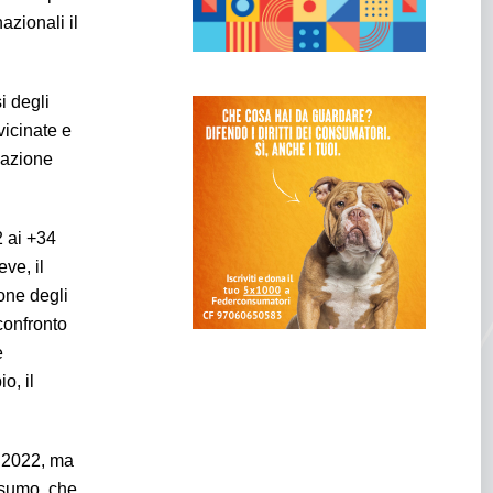
nazionali il
i degli
vicinate e
uazione
2 ai +34
eve, il
one degli
 confronto
e
o, il
l 2022, ma
nsumo, che