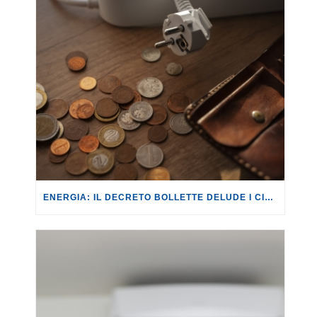
ENERGIA: IL DECRETO BOLLETTE DELUDE I CITTADINI, ANCHE NELLA SUA CONVERSIONE IN LEGGE.