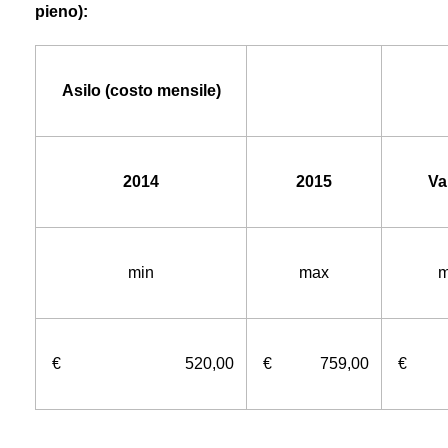
pieno):
Asilo (costo mensile)
2014
2015
Va
min
max
m
€ 520,00
€ 759,00
€ 5