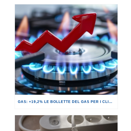
GAS: +19,2% LE BOLLETTE DEL GAS PER I CLIENTI IN SERVIZIO DI VULNERABILITÀ.