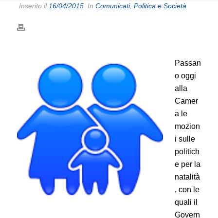
Inserito il
16/04/2015
In
Comunicati
,
Politica e Società
Passan
o oggi
alla
Camer
a le
mozion
i sulle
politich
e per la
natalità
, con le
quali il
Govern