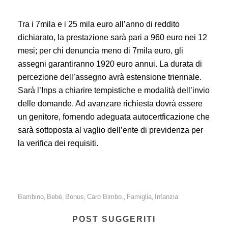
Tra i 7mila e i 25 mila euro all’anno di reddito
dichiarato, la prestazione sarà pari a
960 euro nei 12
mesi;
per chi denuncia meno di 7mila euro, gli
assegni garantiranno
1920 euro annui. L
a durata di
percezione dell’assegno avrà estensione triennale.
Sarà l’Inps a chiarire tempistiche e modalità dell’invio
delle domande. Ad avanzare richiesta dovrà essere
un genitore, fornendo adeguata a
utocertficazione che
sarà sottoposta al vaglio dell’ente di previdenza per
la verifica dei requisiti.
Bambino
Bebé
Bonus
Caro Bimbo.
Famiglia
Infanzia
,
,
,
,
,
POST SUGGERITI