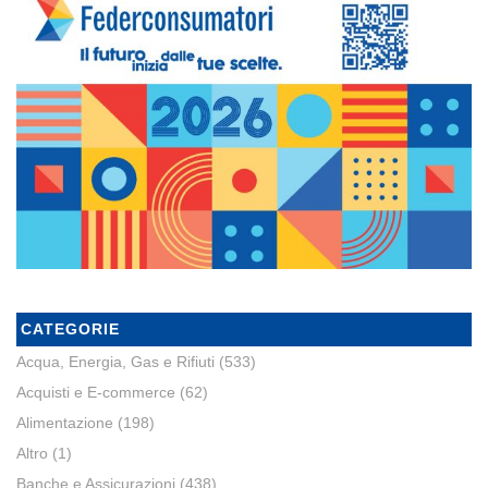
CATEGORIE
Acqua, Energia, Gas e Rifiuti
(533)
Acquisti e E-commerce
(62)
Alimentazione
(198)
Altro
(1)
Banche e Assicurazioni
(438)