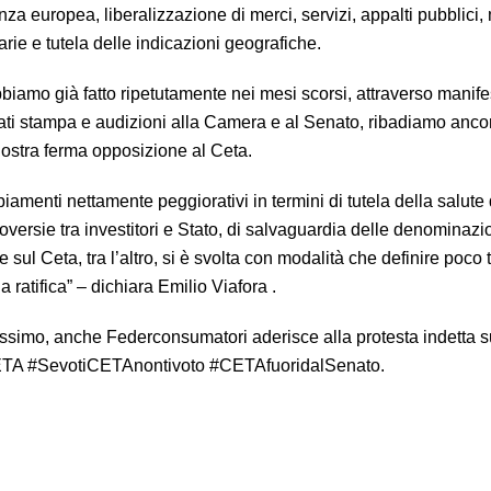
a europea, liberalizzazione di merci, servizi, appalti pubblici,
farie e tutela delle indicazioni geografiche.
iamo già fatto ripetutamente nei mesi scorsi, attraverso manife
ti stampa e audizioni alla Camera e al Senato, ribadiamo anco
nostra ferma opposizione al Ceta.
iamenti nettamente peggiorativi in termini di tutela della salute 
versie tra investitori e Stato, di salvaguardia delle denominazio
sul Ceta, tra l’altro, si è svolta con modalità che definire poco 
 ratifica” – dichiara Emilio Viafora .
prossimo, anche Federconsumatori aderisce alla protesta indetta s
opCETA #SevotiCETAnontivoto #CETAfuoridalSenato.