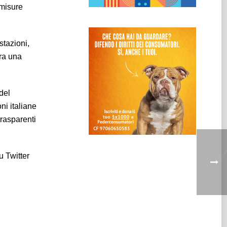
 misure
stazioni,
ra una
del
ni italiane
trasparenti
u Twitter