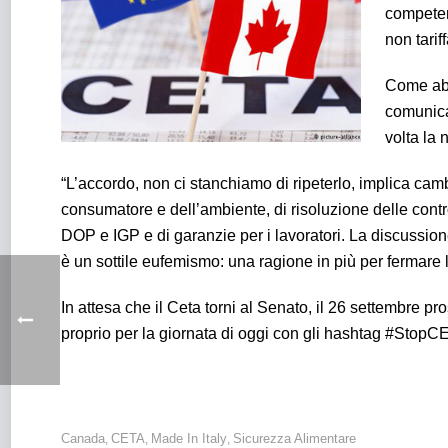
competenz
non tarif
Come abb
comunica
volta la 
“L’accordo, non ci stanchiamo di ripeterlo, implica camb
consumatore e dell’ambiente, di risoluzione delle contro
DOP e IGP e di garanzie per i lavoratori. La discussione 
è un sottile eufemismo: una ragione in più per fermare la
In attesa che il Ceta torni al Senato, il 26 settembre 
proprio per la giornata di oggi con gli hashtag #St
Canada
CETA
Made In Italy
Sicurezza Alimentare
,
,
,