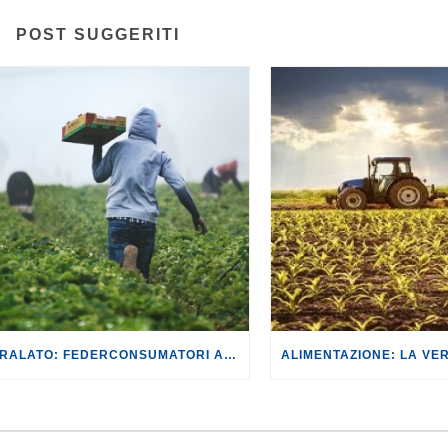
POST SUGGERITI
CAPORALATO: FEDERCONSUMATORI ADERISCE CON CONVINZIONE ALLA MANIFESTAZIONE DEL 6 LUGLIO A LATINA.