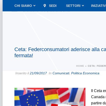
CHI SIAMO
SEDI
SETTORI
INIZIATI
Ceta: Federconsumatori aderisce alla cam
fermata!
HOME
»
CETA: FEDER
Inserito il
21/09/2017
In
Comunicati
,
Politica Economica
Il Ceta e
Canada n
partire d