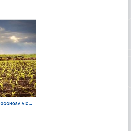
ALIMENTAZIONE: LA VERGOGNOSA VICENDA DELL’OPERAIO DI LATINA RIPORTA L’ATTENZIONE SUL FENOMENO DEL CAPORALATO.