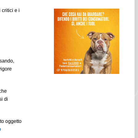
ritici e i
issando,
vigore
iche
i di
ato oggetto
e