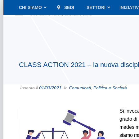
CHI SIAMO
SEDI
SETTORI
INIZIATI
CLASS ACTION 2021 – la nuova discipl
Inserito il
01/03/2021
In
Comunicati
,
Politica e Società
Si invoca
grado di 
medesimo
siamo ma