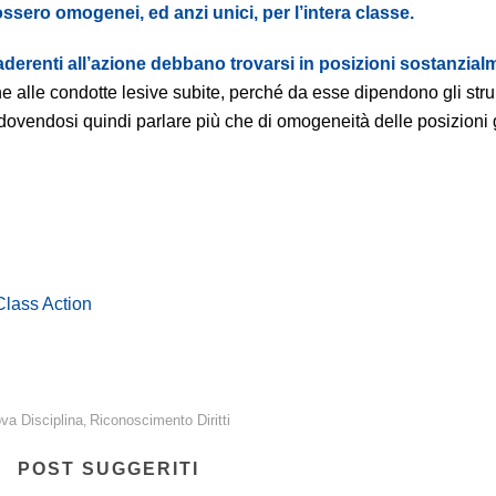
fossero omogenei, ed anzi unici, per l’intera classe.
derenti all’azione debbano trovarsi in posizioni sostanzial
che alle condotte lesive subite, perché da esse dipendono gli str
, dovendosi quindi parlare più che di omogeneità delle posizioni 
Class Action
va Disciplina
Riconoscimento Diritti
,
POST SUGGERITI