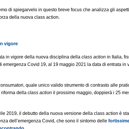
o di spiegarvelo in questo breve focus che analizza gli aspetti c
forza della nuova class action.
in vigore
ta in vigore della nuova disciplina della
class action
in Italia, f
tato di emergenza Covid 19, al 19 maggio 2021 la data di entrata in 
onsumatori, quale unico valido strumento di contrasto alle prat
 riforma della
class action
il prossimo maggio, doppierà i 25 mes
rile 2019, il debutto della nuova versione della class action è st
presenza dell’emergenza Covid, che sono il sintomo delle
fortissim
incontrando
.