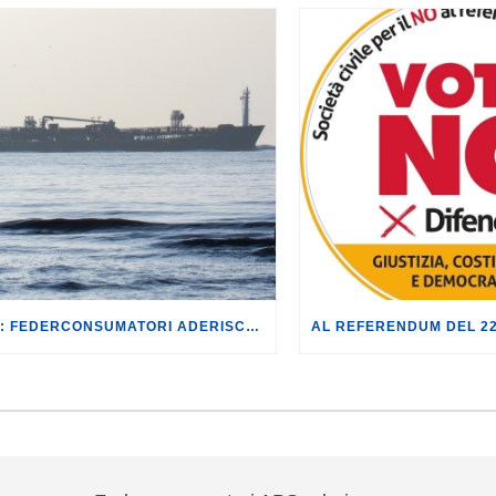
CUBA: FEDERCONSUMATORI ADERISCE ALLA MANIFESTAZIONE DELL’11 APRILE.