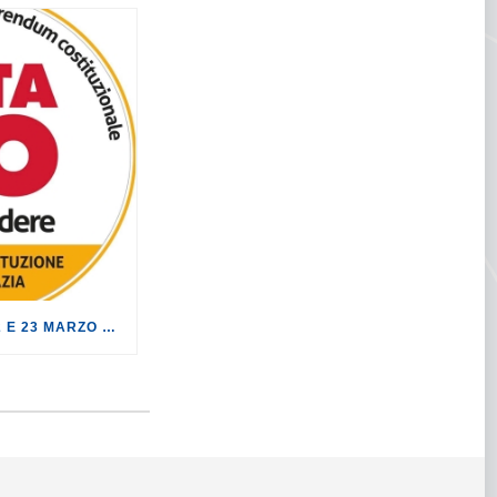
AL REFERENDUM DEL 22 E 23 MARZO VOTA NO