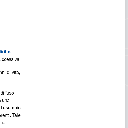
iritto
successiva.
ni di vita,
 diffuso
a una
(ad esempio
renti. Tale
cia