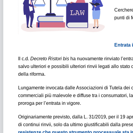
Cercherem
punti di 
Entrata 
Il c.d.
Decreto Ristori
bis
ha nuovamente rinviato l’entra
salvo ulteriori e possibili ulteriori rinvii legati allo s
della riforma.
Lungamente invocata dalle Associazioni di Tutela dei c
commerciali più malevole e diffuse tra i consumatori, la
proroga per l’entrata in vigore.
Originariamente previsto, dalla L. 31/2019, per il 19 ap
di continui rinvii, solo da ultimo giustificabili dalla 
resistenze che questo strumento processuale sta 