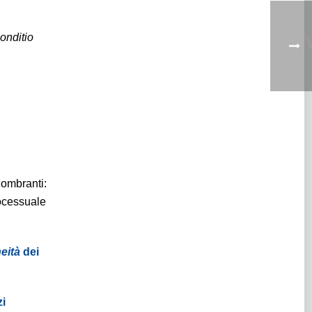
onditio
gombranti:
rocessuale
eità
dei
zi