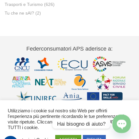
Trasporti e Turismo
(626)
Tu che ne sAI?
(2)
Federconsumatori APS aderisce a:
Utilizziamo i cookie sul nostro sito Web per offrirti
l'esperienza più pertinente ricordando le tue preferenze e le
visite ripetute. Cliccando su "Accetta" acconsenti all'uso di
Hai bisogno di aiuto?
TUTTI i cookie.
Via Palestro 11 00185 Roma - tel 06
Open