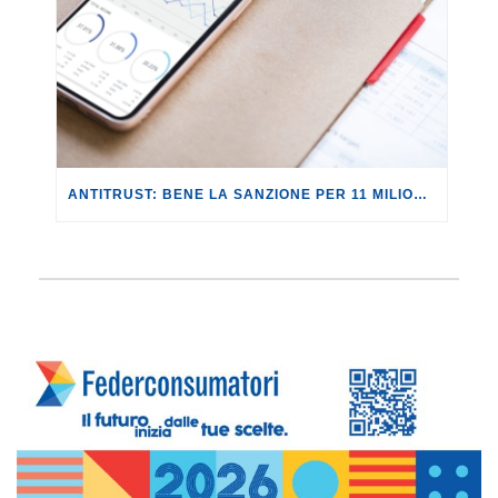
ANTITRUST: BENE LA SANZIONE PER 11 MILIONI A REVOLUT PER PUBBLICITÀ INGANNEVOLE.