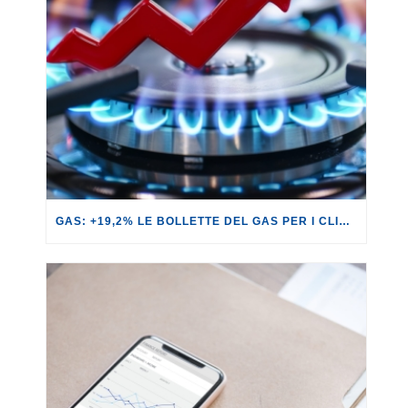
GAS: +19,2% LE BOLLETTE DEL GAS PER I CLIENTI IN SERVIZIO DI VULNERABILITÀ.