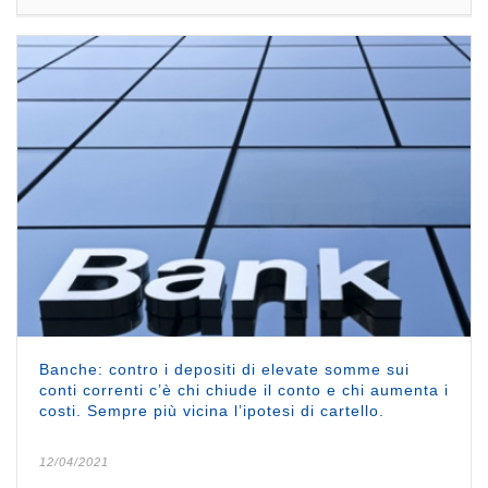
Banche: contro i depositi di elevate somme sui
conti correnti c’è chi chiude il conto e chi aumenta i
costi. Sempre più vicina l’ipotesi di cartello.
12/04/2021