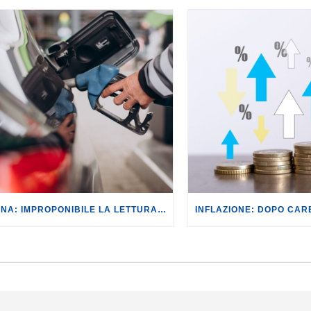
BENZINA: IMPROPONIBILE LA LETTURA SECONDO CUI PROROGARE IL TAGLIO DELLE ACCISE SIGNIFICA TASSARE TUTTI I CITTADINI.