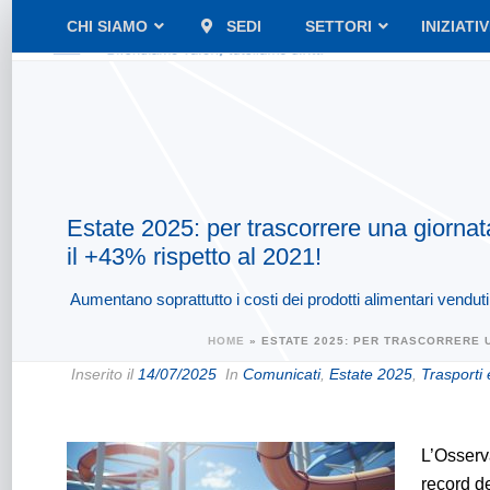
CHI SIAMO
SEDI
SETTORI
INIZIATI
Estate 2025: per trascorrere una giornat
il +43% rispetto al 2021!
Aumentano soprattutto i costi dei prodotti alimentari venduti 
HOME
»
ESTATE 2025: PER TRASCORRERE U
Inserito il
14/07/2025
In
Comunicati
,
Estate 2025
,
Trasporti
L’Osserv
record de