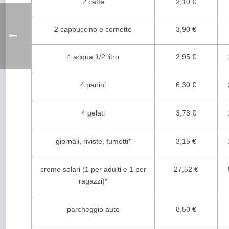
2 caffè
2,10 €
2 cappuccino e cornetto
3,90 €
4 acqua 1/2 litro
2,95 €
4 panini
6,30 €
4 gelati
3,78 €
giornali, riviste, fumetti*
3,15 €
creme solari (1 per adulti e 1 per
27,52 €
ragazzi)*
parcheggio auto
8,50 €