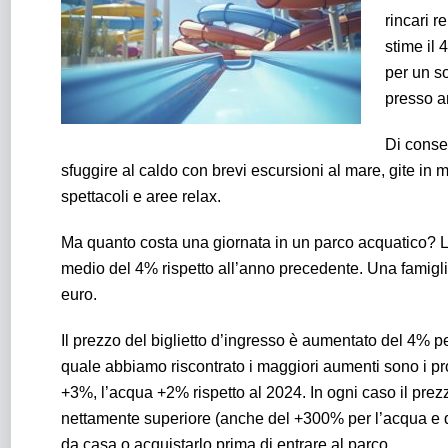
rincari r
stime il 
per un so
presso am
Di conse
sfuggire al caldo con brevi escursioni al mare, gite in m
spettacoli e aree relax.
Ma quanto costa una giornata in un parco acquatico? L’
medio del 4% rispetto all’anno precedente. Una famigli
euro.
Il prezzo del biglietto d’ingresso è aumentato del 4% pe
quale abbiamo riscontrato i maggiori aumenti sono i prod
+3%, l’acqua +2% rispetto al 2024. In ogni caso il prezzo
nettamente superiore (anche del +300% per l’acqua e del
da casa o acquistarlo prima di entrare al parco.