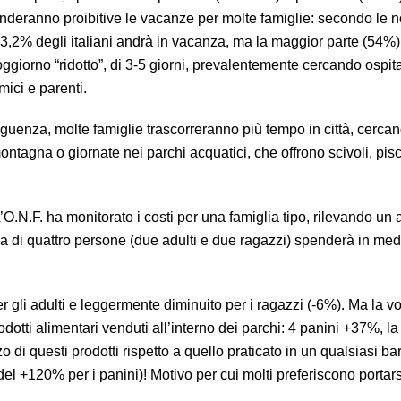
enderanno proibitive le vacanze per molte famiglie: secondo le n
43,2% degli italiani andrà in vacanza, ma la maggior parte (54%)
ggiorno “ridotto”, di 3-5 giorni, prevalentemente cercando ospita
ici e parenti.
guenza, molte famiglie trascorreranno più tempo in città, cercan
ontagna o giornate nei parchi acquatici, che offrono scivoli, pisc
O.N.F. ha monitorato i costi per una famiglia tipo, rilevando un
a di quattro persone (due adulti e due ragazzi) spenderà in me
r gli adulti e leggermente diminuito per i ragazzi (-6%). Ma la v
otti alimentari venduti all’interno dei parchi: 4 panini +37%, l
 di questi prodotti rispetto a quello praticato in un qualsiasi ba
 +120% per i panini)! Motivo per cui molti preferiscono portars