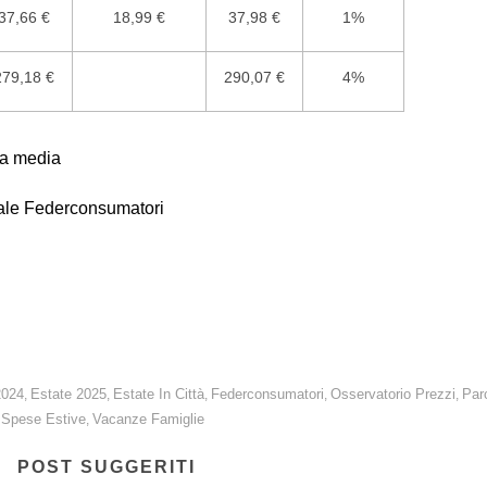
37,66 €
18,99 €
37,98 €
1%
279,18 €
290,07 €
4%
una media
nale Federconsumatori
co una famiglia spenderà 290,07 euro, il +4% rispetto al 2024, ma il +4
l’interno dei parchi.
2024
Estate 2025
Estate In Città
Federconsumatori
Osservatorio Prezzi
Par
,
,
,
,
,
Spese Estive
Vacanze Famiglie
,
,
POST SUGGERITI