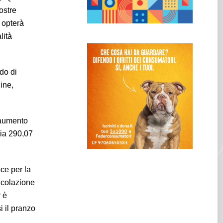
ostre
 opterà
lità
do di
ine,
 aumento
dia 290,07
oce per la
a colazione
r è
i il pranzo