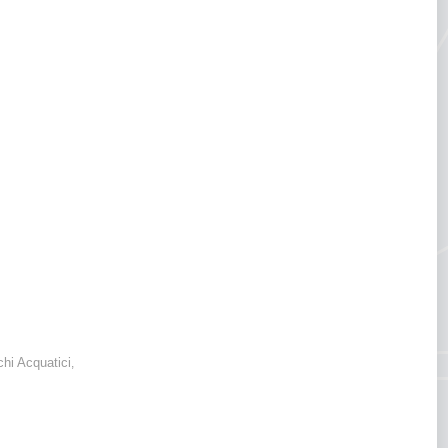
3% rispetto al 2021!
chi Acquatici
,