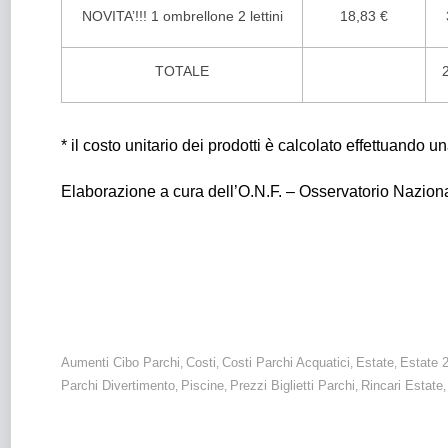
NOVITA’!!! 1 ombrellone 2 lettini
18,83 €
TOTALE
* il costo unitario dei prodotti è calcolato effettuando 
Elaborazione a cura dell’O.N.F. – Osservatorio Nazio
Estate 2025: per trascorrere una giornata in un parco acquati
Aumentano soprattutto i costi dei prodotti alimentari venduti al
Aumenti Cibo Parchi
Costi
Costi Parchi Acquatici
Estate
Estate 
,
,
,
,
Parchi Divertimento
Piscine
Prezzi Biglietti Parchi
Rincari Estate
,
,
,