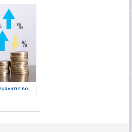
INFLAZIONE: DOPO CARBURANTI E BOLLETTE, GLI EFFETTI DEL CONFLITTO INIZIANO A FARSI SENTIRE SUI PREZZI.