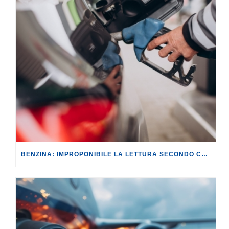
BENZINA: IMPROPONIBILE LA LETTURA SECONDO CUI PROROGARE IL TAGLIO DELLE ACCISE SIGNIFICA TASSARE TUTTI I CITTADINI.