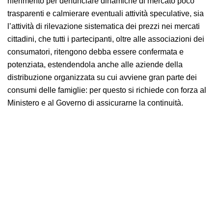
riferimento per denunciare dinamiche di mercato poco
trasparenti e calmierare eventuali attività speculative, sia
l’attività di rilevazione sistematica dei prezzi nei mercati
cittadini, che tutti i partecipanti, oltre alle associazioni dei
consumatori, ritengono debba essere confermata e
potenziata, estendendola anche alle aziende della
distribuzione organizzata su cui avviene gran parte dei
consumi delle famiglie: per questo si richiede con forza al
Ministero e al Governo di assicurarne la continuità.
Prezzi: La Commissione di allerta rapida lancia l’allarme
sui prezzi dei prodotti alimentari, che crescono più
dell’indice generale. Necessarie misure di sostegno al
potere di acquisto delle famiglie, a partire da una
rimodulazione dell’IVA.