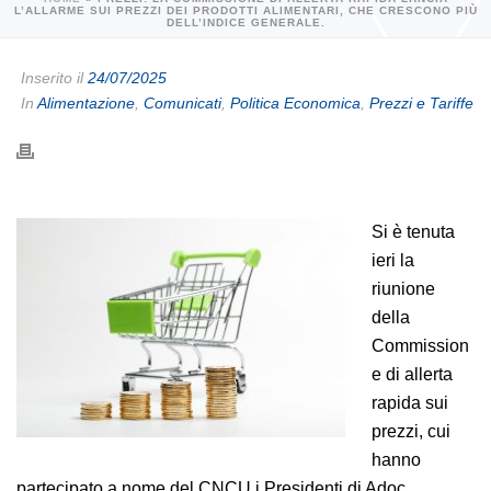
L’ALLARME SUI PREZZI DEI PRODOTTI ALIMENTARI, CHE CRESCONO PIÙ
DELL’INDICE GENERALE.
Inserito il
24/07/2025
In
Alimentazione
,
Comunicati
,
Politica Economica
,
Prezzi e Tariffe
Si è tenuta
ieri la
riunione
della
Commission
e di allerta
rapida sui
prezzi, cui
hanno
partecipato a nome del CNCU i Presidenti di Adoc,