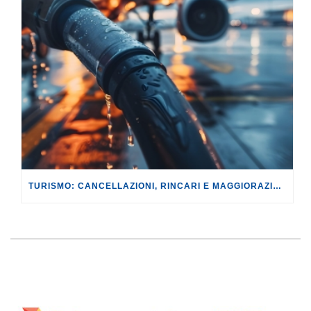
TURISMO: CANCELLAZIONI, RINCARI E MAGGIORAZIONI DI VOLI E PRENOTAZIONI.