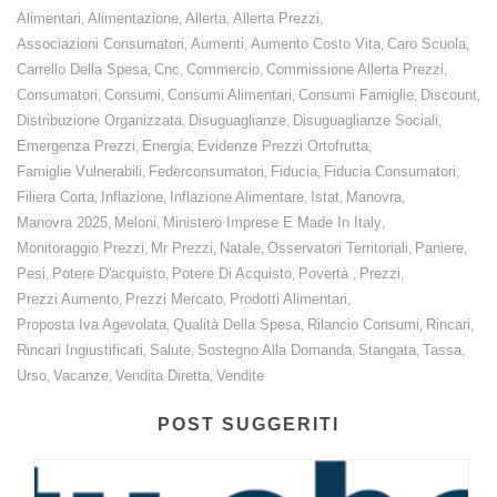
Alimentari
Alimentazione
Allerta
Allerta Prezzi
,
,
,
,
Associazioni Consumatori
Aumenti
Aumento Costo Vita
Caro Scuola
,
,
,
,
Carrello Della Spesa
Cnc
Commercio
Commissione Allerta Prezzi
,
,
,
,
Consumatori
Consumi
Consumi Alimentari
Consumi Famiglie
Discount
,
,
,
,
,
Distribuzione Organizzata
Disuguaglianze
Disuguaglianze Sociali
,
,
,
Emergenza Prezzi
Energia
Evidenze Prezzi Ortofrutta
,
,
,
Famiglie Vulnerabili
Federconsumatori
Fiducia
Fiducia Consumatori
,
,
,
,
Filiera Corta
Inflazione
Inflazione Alimentare
Istat
Manovra
,
,
,
,
,
Manovra 2025
Meloni
Ministero Imprese E Made In Italy
,
,
,
Monitoraggio Prezzi
Mr Prezzi
Natale
Osservatori Territoriali
Paniere
,
,
,
,
,
Pesi
Potere D'acquisto
Potere Di Acquisto
Povertà
Prezzi
,
,
,
,
,
Prezzi Aumento
Prezzi Mercato
Prodotti Alimentari
,
,
,
Proposta Iva Agevolata
Qualità Della Spesa
Rilancio Consumi
Rincari
,
,
,
,
Rincari Ingiustificati
Salute
Sostegno Alla Domanda
Stangata
Tassa
,
,
,
,
,
Urso
Vacanze
Vendita Diretta
Vendite
,
,
,
POST SUGGERITI