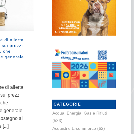
 di allerta
 sui prezzi
i, che
ce generale.
 di allerta
 sui prezzi
, che
CATEGORIE
ce generale.
Acqua, Energia, Gas e Rifiuti
sostegno al
(533)
[...]
Acquisti e E-commerce
(62)