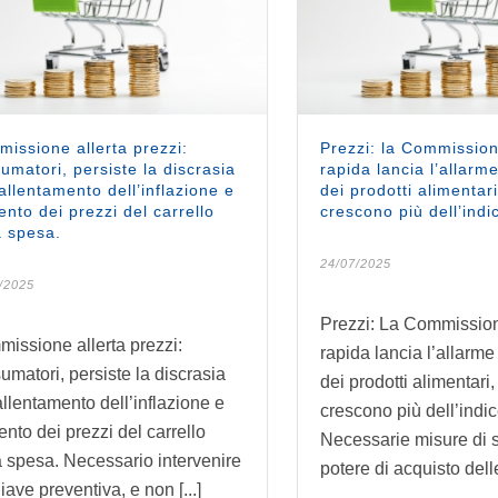
issione allerta prezzi:
Prezzi: la Commissione
umatori, persiste la discrasia
rapida lancia l’allarme
rallentamento dell’inflazione e
dei prodotti alimentar
nto dei prezzi del carrello
crescono più dell’indi
a spesa.
24/07/2025
/2025
Prezzi: La Commissione
issione allerta prezzi:
rapida lancia l’allarme
umatori, persiste la discrasia
dei prodotti alimentari
rallentamento dell’inflazione e
crescono più dell’indi
nto dei prezzi del carrello
Necessarie misure di 
a spesa. Necessario intervenire
potere di acquisto delle 
iave preventiva, e non [...]