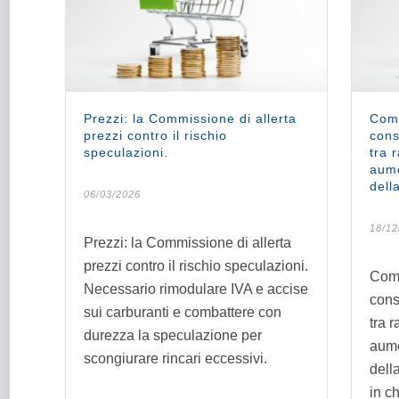
Prezzi: la Commissione di allerta
Comm
prezzi contro il rischio
cons
speculazioni.
tra 
aume
dell
06/03/2026
18/12
Prezzi: la Commissione di allerta
prezzi contro il rischio speculazioni.
Comm
Necessario rimodulare IVA e accise
cons
sui carburanti e combattere con
tra 
durezza la speculazione per
aume
scongiurare rincari eccessivi.
dell
in ch