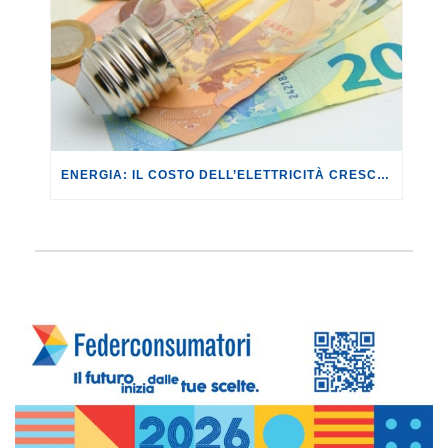
ENERGIA: IL COSTO DELL’ELETTRICITÀ CRESCE DEL +8,1% NEL II TRIMESTRE 2026 PER I CLIENTI VULNERABILI.