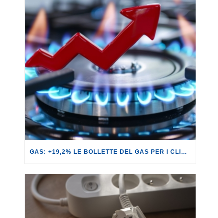
GAS: +19,2% LE BOLLETTE DEL GAS PER I CLIENTI IN SERVIZIO DI VULNERABILITÀ.