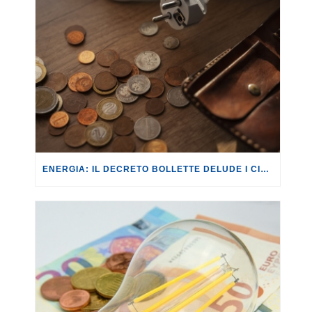
ENERGIA: IL DECRETO BOLLETTE DELUDE I CITTADINI, ANCHE NELLA SUA CONVERSIONE IN LEGGE.