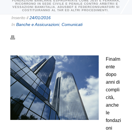
FONDAZIONI BANCARIE ESPROPRIATE COME JESI E FERRARA,
RICORRONO IN SEDE CIVILE E PENALE CONTRO ARBITRII E
VESSAZIONI BANKITALIA. ADUSBEF E FEDERCONSUMATORI SI
COSTITUIRANNO AL TAR ED ALTRI PROCEDIMENTI.
Inserito il
24/01/2016
In
Banche e Assicurazioni
,
Comunicati
Finalm
ente
dopo
anni di
compli
cità,
anche
le
fondazi
oni