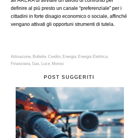
all’ARERA di avviare un tavolo di confronto per
definire al più presto un canale “preferenziale” per i
cittadini in forte disagio economico o sociale, affinché
vengano attivati gli opportuni strumenti di tutela.
Attivazione
Bollette
Credito
Energia
Energia Elettrica
,
,
,
,
,
Finanziaria
Gas
Luce
Morosi
,
,
,
POST SUGGERITI