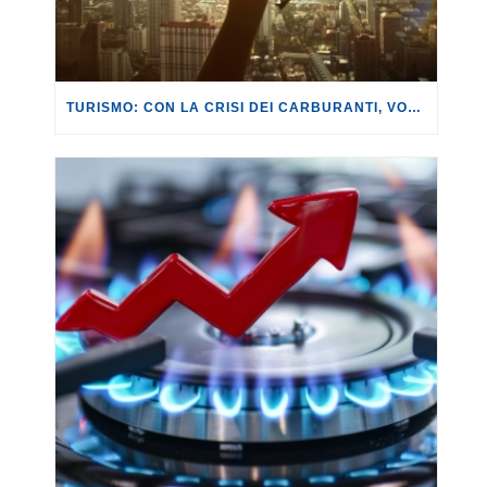
TURISMO: CON LA CRISI DEI CARBURANTI, VOLI A RISCHIO CANCELLAZIONE O RINCARO.