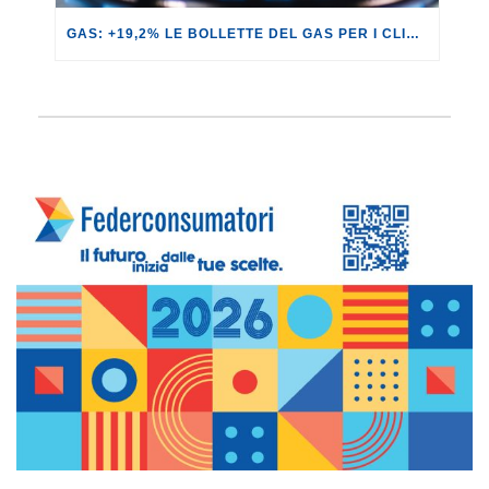
GAS: +19,2% LE BOLLETTE DEL GAS PER I CLIENTI IN SERVIZIO DI VULNERABILITÀ.