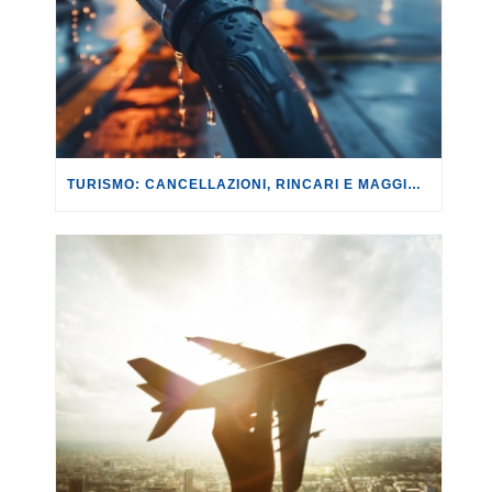
TURISMO: CANCELLAZIONI, RINCARI E MAGGIORAZIONI DI VOLI E PRENOTAZIONI.